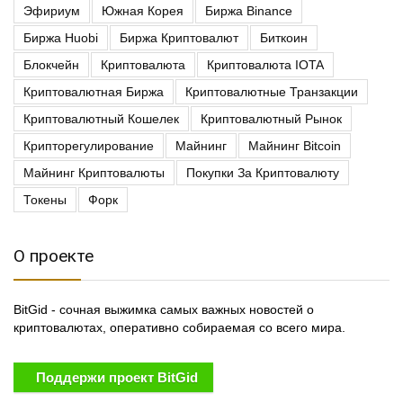
Эфириум
Южная Корея
Биржа Binance
Биржа Huobi
Биржа Криптовалют
Биткоин
Блокчейн
Криптовалюта
Криптовалюта IOTA
Криптовалютная Биржа
Криптовалютные Транзакции
Криптовалютный Кошелек
Криптовалютный Рынок
Крипторегулирование
Майнинг
Майнинг Bitcoin
Майнинг Криптовалюты
Покупки За Криптовалюту
Токены
Форк
О проекте
BitGid - сочная выжимка самых важных новостей о
криптовалютах, оперативно собираемая со всего мира.
Поддержи проект BitGid