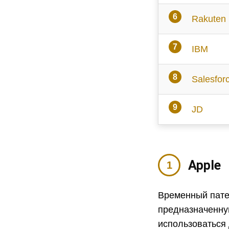
Rakuten
IBM
Salesfor
JD
Apple
Временный патен
предназначенну
использоваться