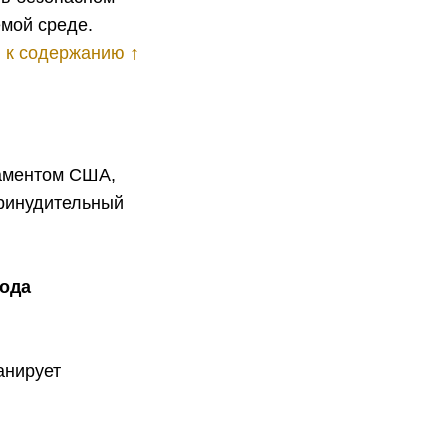
емой среде.
 к содержанию ↑
таментом США,
принудительный
года
анирует