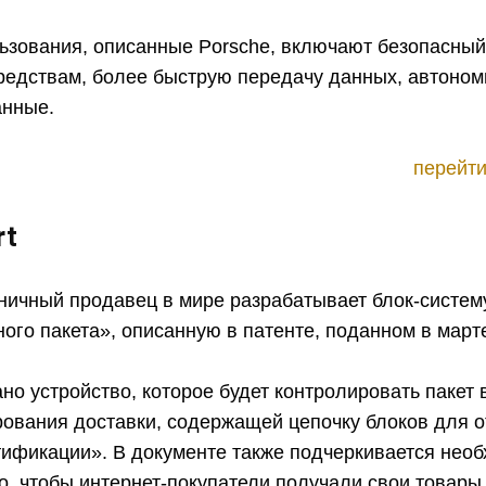
ьзования, описанные Porsche, включают безопасный
редствам, более быструю передачу данных, автоно
анные.
перейти
rt
ничный продавец в мире разрабатывает блок-систем
ого пакета», описанную в патенте, поданном в март
но устройство, которое будет контролировать пакет 
ования доставки, содержащей цепочку блоков для 
тификации». В документе также подчеркивается нео
о, чтобы интернет-покупатели получали свои товары