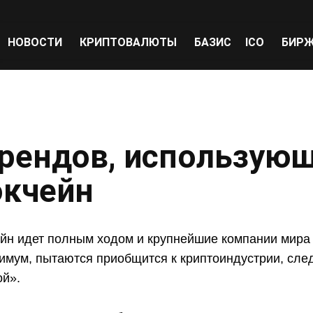
НОВОСТИ
КРИПТОВАЛЮТЫ
БАЗИС
ICO
БИР
брендов, использую
окчейн
ейн идет полным ходом и крупнейшие компании мира
нимум, пытаются приобщится к криптоиндустрии, сле
й».