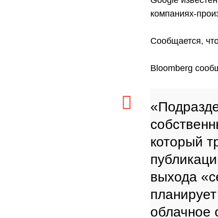
Google известен
компаниях-прои
Сообщается, чт
Bloomberg сооб
«Подразде
собственн
который т
публикаци
выхода «с
планирует
облачное 