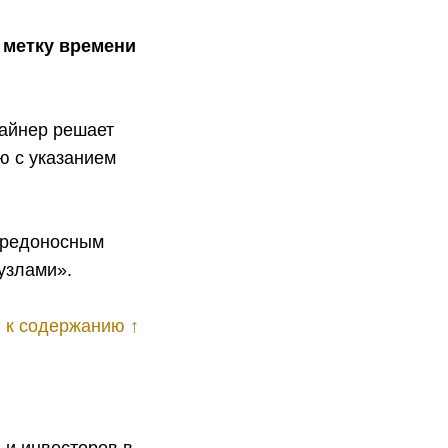
 метку времени
майнер решает
ю с указанием
 вредоносным
узлами».
 к содержанию ↑