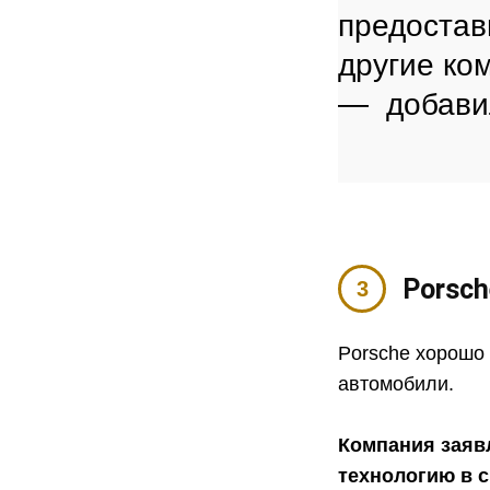
предостав
другие ко
— добавил
Porsch
Porsche хорошо 
автомобили.
Компания заявл
технологию в 