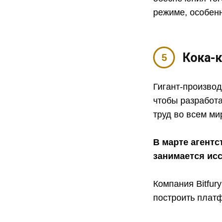
режиме, особенн
Кока-
Гигант-произво
чтобы разработа
труд во всем ми
В марте агентс
занимается ис
Компания Bitfur
построить пла