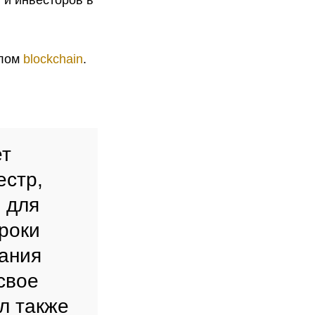
 и инвесторов в
олом
blockchain
.
ет
естр,
 для
роки
пания
свое
л также