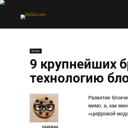
Базис
9 крупнейших 
технологию бл
Развитие блокч
мимо, а, как ми
«цифровой модо
НАДЕЖДА