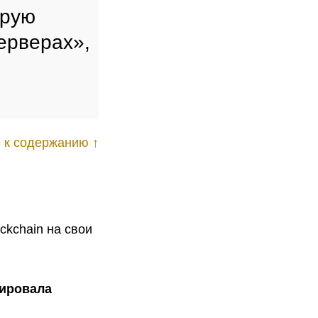
орую
серверах»,
 к содержанию ↑
ckchain на свои
тировала