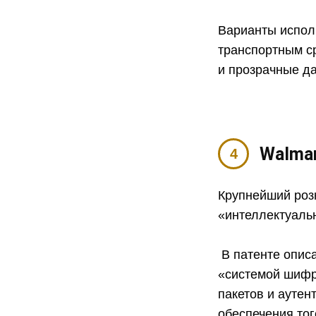
Варианты испол
транспортным с
и прозрачные д
Walma
Крупнейший роз
«интеллектуальн
В патенте описа
«системой шифр
пакетов и аутен
обеспечения тог