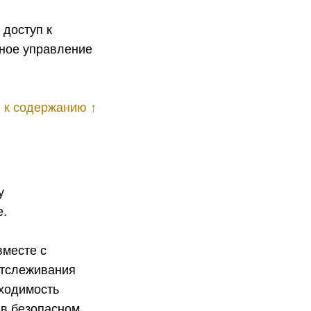
 доступ к
мное управление
 к содержанию ↑
у
е.
вместе с
отслеживания
бходимость
 в безопасном