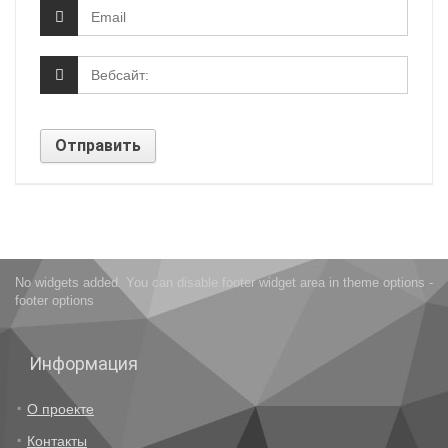
No widgets added. You can disable footer widget area in theme options -
footer options
Информация
О проекте
Контакты