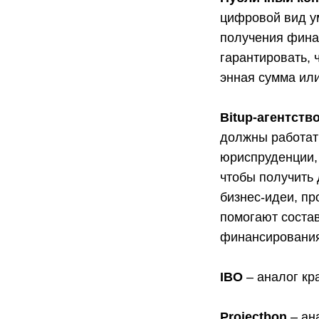
цифровой вид у
получения фина
гарантировать, 
энная сумма или
Bitup-агентств
должны работат
юриспруденции,
чтобы получить 
бизнес-идеи, пр
помогают состав
финансировани
IBO
– аналог кр
Projectbon
– ана