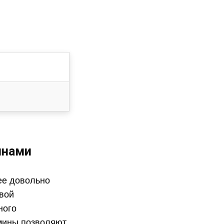
инами
ее довольно
овой
ного
рмины позволяют