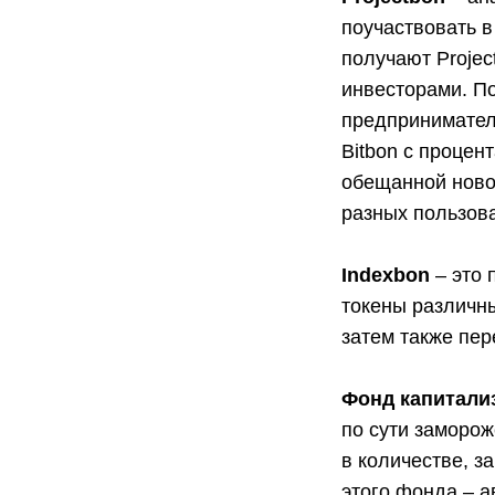
поучаствовать в
получают Projec
инвесторами. По
предпринимател
Bitbon с процен
обещанной новой
разных пользов
Indexbon
– это 
токены различны
затем также пе
Фонд капитали
по сути заморо
в количестве, з
этого фонда – а