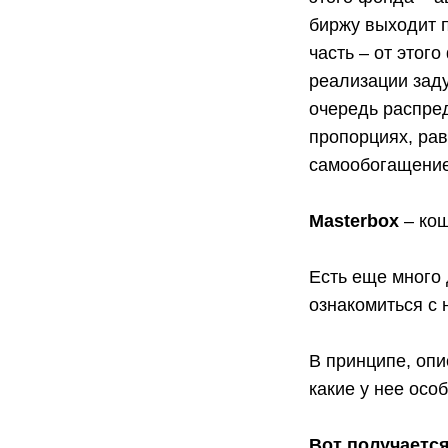
биржу выходит п
часть – от этого
реализации заду
очередь распре
пропорциях, рав
самообогащение
Masterbox
– кош
Есть еще много 
ознакомиться с
В принципе, опи
какие у нее осо
Вот получается