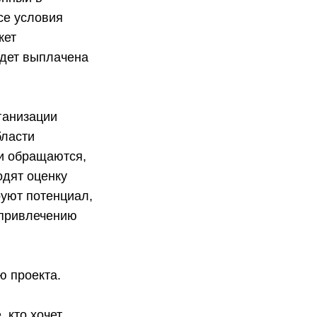
се условия
жет
удет выплачена
ганизации
бласти
и обращаются,
одят оценку
руют потенциал,
 привлечению
ю проекта.
 кто хочет