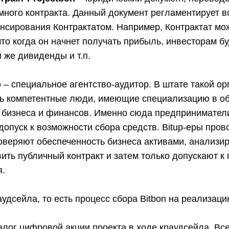
много контракта. Данный документ регламентирует в
нсирования Контрактатом. Например, Контрактат мо
что когда он начнет получать прибыль, инвесторам б
 же дивиденды и т.п.
о
– специальное агентство-аудитор. В штате такой ор
ь компетентные люди, имеющие специализацию в о
 бизнеса и финансов. Именно сюда предпринимател
допуск к возможности сбора средств. Bitup-еры пров
оверяют обеспеченность бизнеса активами, анализи
ить публичный контракт и затем только допускают к
я.
аудсейла, то есть процесс сбора Bitbon на реализаци
лог цифровой акции проекта в ходе краудсейла. Все,