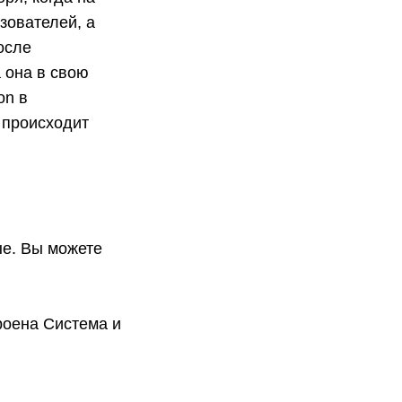
зователей, а
после
 она в свою
on в
 происходит
ые. Вы можете
роена Система и