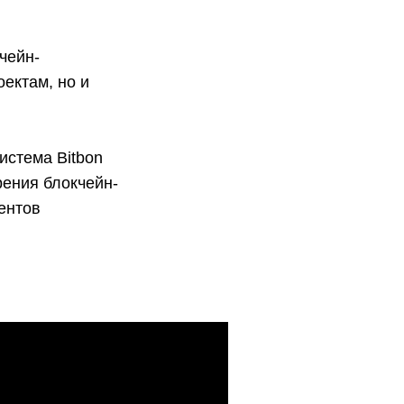
чейн-
ектам, но и
истема Bitbon
рения блокчейн-
ентов