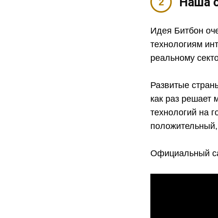
Наша 
Идея Битбон оче
технологиям инт
реальному секто
Развитые страны
как раз решает 
технологий на г
положительный, 
Официальный с