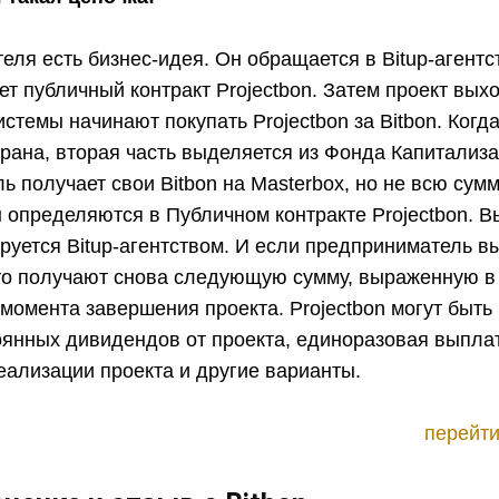
ля есть бизнес-идея. Он обращается в Bitup-агентс
ает публичный контракт Projectbon. Затем проект вых
стемы начинают покупать Projectbon за Bitbon. Когд
рана, вторая часть выделяется из Фонда Капитализа
 получает свои Bitbon на Masterbox, но не всю сумму
 определяются в Публичном контракте Projectbon. 
руется Bitup-агентством. И если предприниматель в
 то получают снова следующую сумму, выраженную в 
 момента завершения проекта. Projectbon могут быть
оянных дивидендов от проекта, единоразовая выплат
еализации проекта и другие варианты.
перейти