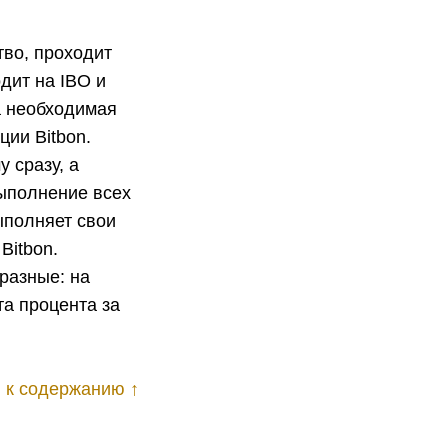
тво, проходит
одит на IBO и
а необходимая
ции Bitbon.
 сразу, а
Выполнение всех
ыполняет свои
Bitbon.
 разные: на
а процента за
 к содержанию ↑