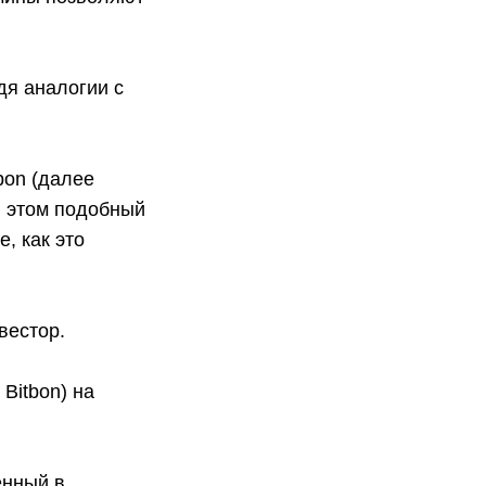
дя аналогии с
bon (далее
и этом подобный
, как это
вестор.
Bitbon) на
енный в