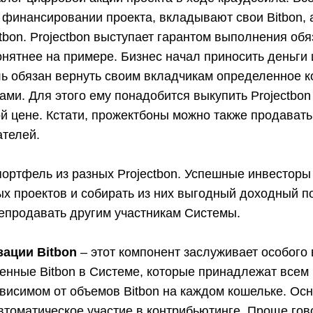
 финансировании проекта, вкладывают свои Bitbon, 
tbon. Projectbon выступает гарантом выполнения об
нятнее на примере. Бизнес начал приносить деньги 
ь обязан вернуть своим вкладчикам определенное к
тами. Для этого ему понадобится выкупить Projectbon 
 цене. Кстати, прожектбоны можно также продавать 
ателей.
портфель из разных Projectbon. Успешные инвесторы
х проектов и собирать из них выгодный доходный п
репродавать другим участникам Системы.
зации Bitbon
– этот компонент заслуживает особого
женные Bitbon в Системе, которые принадлежат всем
ависимом от объемов Bitbon на каждом кошельке. Ос
втоматическое участие в контрибьютинге. Проще гово