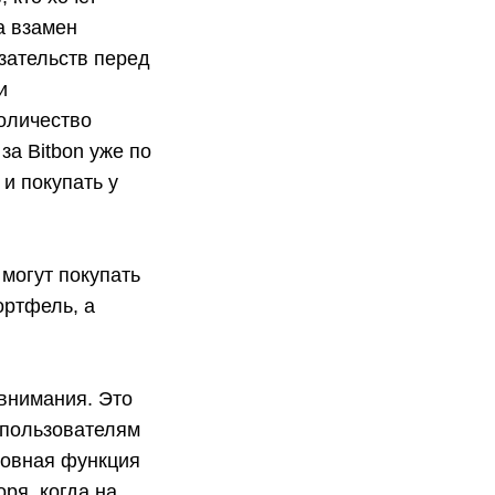
а взамен
язательств перед
и
оличество
за Bitbon уже по
и покупать у
 могут покупать
ортфель, а
 внимания. Это
 пользователям
новная функция
ря, когда на