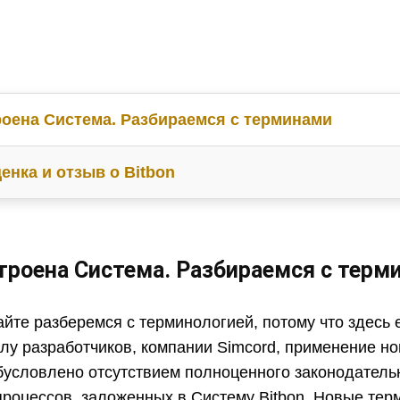
роена Система. Разбираемся с терминами
енка и отзыв о
Bitbon
троена Система. Разбираемся с терм
йте разберемся с терминологией, потому что здесь 
лу разработчиков, компании Simcord, применение н
бусловлено отсутствием полноценного законодатель
процессов, заложенных в Систему Bitbon. Новые те