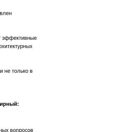
авлен
ит эффективные
рхитектурных
и не только в
ширный:
ных вопросов