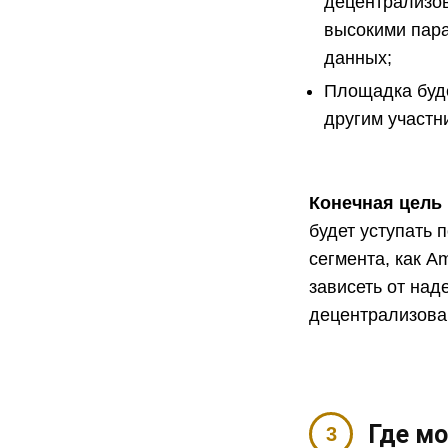
децентрализо
высокими пара
данных;
Площадка буде
другим участн
Конечная цель
будет уступать
сегмента, как A
зависеть от на
децентрализов
Где м