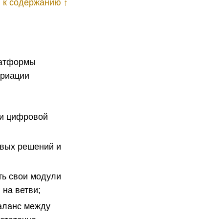
 к содержанию ↑
латформы
ариации
ми цифровой
овых решений и
еть свои модули
на ветви;
баланс между