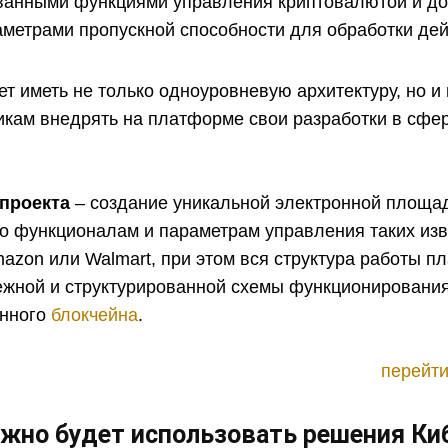
ванными функциями управления криптовалютой и до
метрами пропускной способности для обработки де
т иметь не только одноуровневую архитектуру, но и
икам внедрять на платформе свои разработки в сфе
 проекта
– создание уникальной электронной площад
 по функционалам и параметрам управления таких из
mazon или Walmart, при этом вся структура работы 
дежной и структурированной схемы функционировани
анного
блокчейна
.
перейти
ожно будет использовать решения Ки