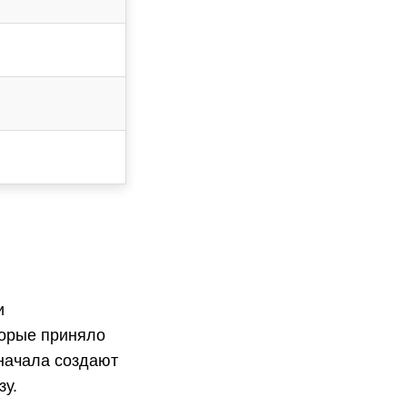
и
торые приняло
начала создают
зу.