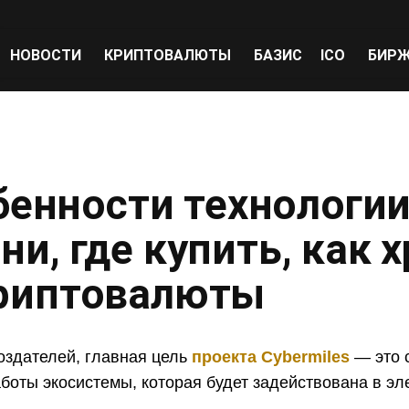
НОВОСТИ
КРИПТОВАЛЮТЫ
БАЗИС
ICO
БИР
обенности технологии
и, где купить, как х
риптовалюты
оздателей, главная цель
проекта Cybermiles
— это 
боты экосистемы, которая будет задействована в эл