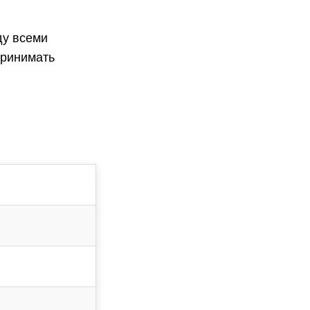
ду всеми
принимать