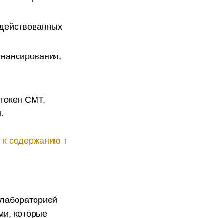
адействованных
инансирования;
 токен CMT,
.
 к содержанию ↑
-лабораторией
ми, которые