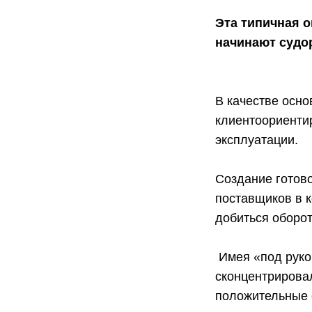
Эта типичная о
начинают судор
В качестве осн
клиентоориенти
эксплуатации.
Создание готов
поставщиков в к
добиться оборот
Имея «под рукой
сконцентрировал
положительные 