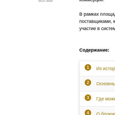
05.07.2018
В рамках площа
поставщиками, к
участие в систе
Содержание:
Из исто
Основны
Где мож
О блокч