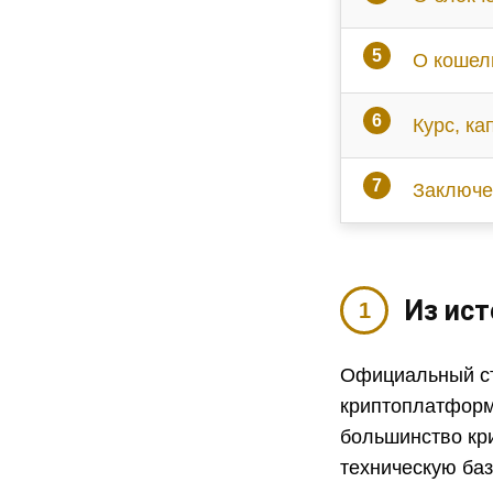
О кошел
Курс, ка
Заключе
Из ист
Официальный ста
криптоплатформы
большинство кр
техническую баз