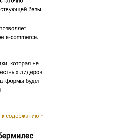
статочно
йствующей базы
 позволяет
ре e-commerce.
ки, которая не
вестных лидеров
платформы будет
я
 к содержанию ↑
бермилес