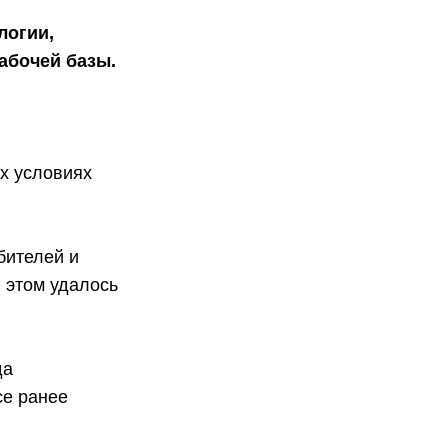
логии,
абочей базы.
х условиях
бителей и
и этом удалось
да
се ранее