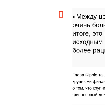
«Между це
очень бол
итоге, эт
исходным 
более рац
Глава Ripple т
крупными финан
о том, что круп
финансовый дом,