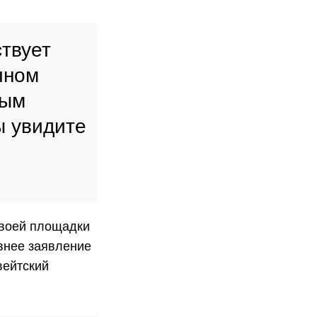
твует
чном
тым
ы увидите
своей площадки
внее заявление
вейтский