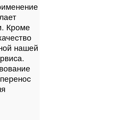
применение
лает
и. Кроме
качество
ной нашей
рвиса.
твование
 перенос
ля