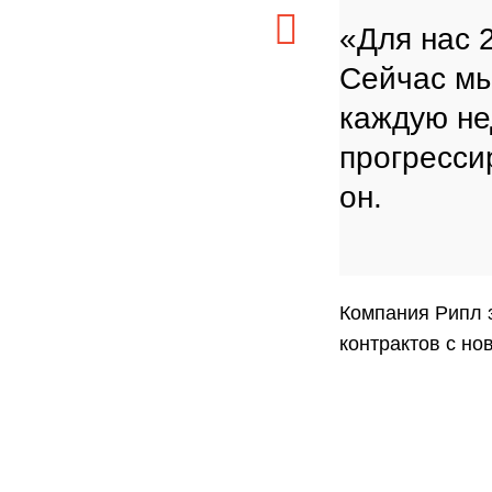
«Для нас 
Сейчас мы
каждую не
прогресси
он.
Компания Рипл з
контрактов с н