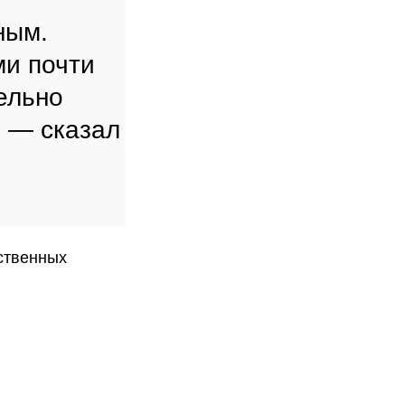
ным.
ми почти
ельно
,
— сказал
дственных