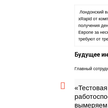
Лондонский в
xRapid от ком
получения ден
Европе за нес
требуют от тр
Будущее ин
Главный сотруд
«Тестовая
работоспо
вымеряем 