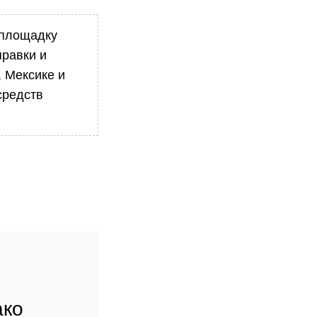
 площадку
правки и
 Мексике и
средств
ако