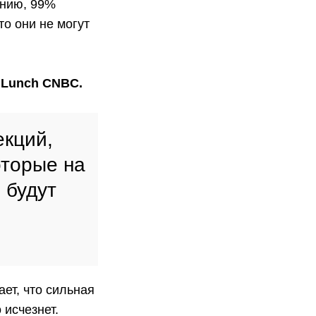
ению, 99%
то они не могут
 Lunch CNBC.
екций,
оторые на
 будут
ет, что сильная
исчезнет.