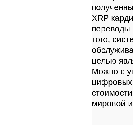
полученны
XRP карди
переводы 
того, сис
обслужива
целью явл
Можно с у
цифровых 
стоимости
мировой и