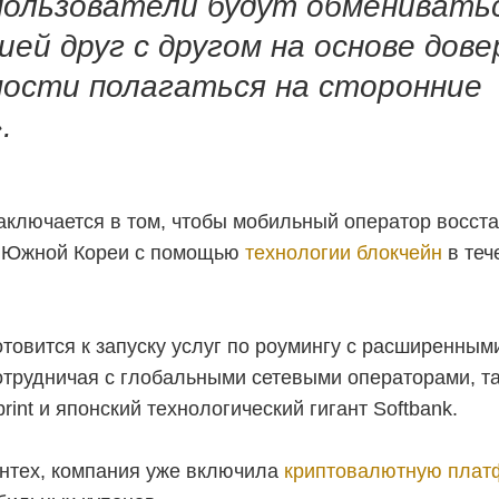
пользователи будут обменивать
ей друг с другом на основе дове
мости полагаться на сторонние
.
аключается в том, чтобы мобильный оператор восст
у Южной Кореи с помощью
технологии блокчейн
в теч
отовится к запуску услуг по роумингу с расширенны
отрудничая с глобальными сетевыми операторами, та
rint и японский технологический гигант Softbank.
интех, компания уже включила
криптовалютную плат