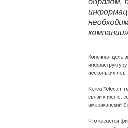
образом, 
информаци
необходи
компании»
Конечная цель з
инфраструктур
нескольких лет.
Korea Telecom г
связи к июню, с
американский Sp
Что касается ф