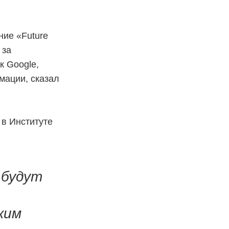
ние «Future
 за
к Google,
мации, сказал
 в Институте
 будут
ким