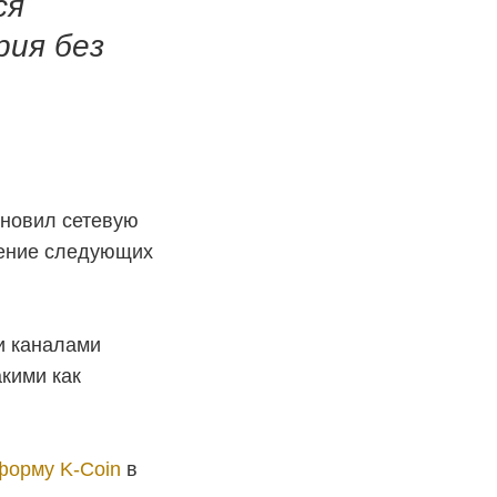
ся
рия без
ановил сетевую
ение следующих
ми каналами
кими как
форму K-Coin
в