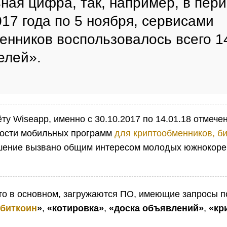
ная цифра, так, например, в пери
017 года по 5 ноября, сервисами
енников воспользовалось всего 1
елей».
ту Wiseapp, именно с 30.10.2017 по 14.01.18 отмеч
ности мобильных программ
для криптообменников, б
шение вызвано общим интересом молодых южнокоре
.
что в основном, загружаются ПО, имеющие запросы п
«
биткоин
»
,
«котировка»
,
«доска объявлений»
,
«кр
.