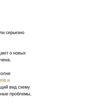
ли серьезно
ают о новых
ючена.
волне
umb и
ащий вид схему
зные проблемы,