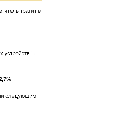
титель тратит в
 устройств –
2,7%
.
рии следующим