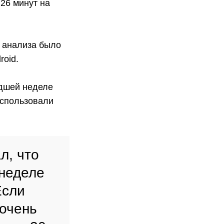
 26 минут на
 анализа было
roid
.
едшей неделе
использовали
л, что
неделе
Если
 очень