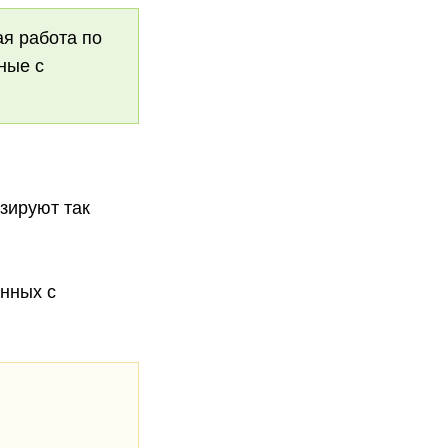
я работа по
ные с
зируют так
анных с