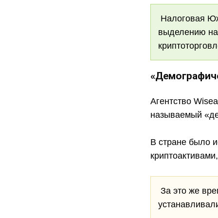
Налоговая Южн
выделению нал
криптоторгов
«Демографич
Агентство Wise
называемый «д
В стране было 
криптоактивами
За это же вре
устанавливали