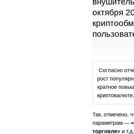
внушитель
октября 2
криптообм
пользоват
Согласно отчё
рост популяр
кратное повы
криптовалюте
Так, отмечено, 
параметрам —
торговля»
и т.д