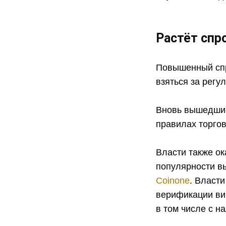
Растёт спр
Повышенный спр
взяться за регу
Вновь вышедшие
правилах торгов
Власти также ок
популярности в
Coinone
. Власт
верификации ви
в том числе с н