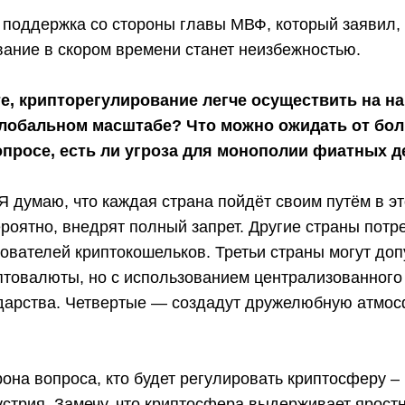
 поддержка со стороны главы МВФ, который заявил, 
вание в скором времени станет неизбежностью.
те, крипторегулирование легче осуществить на 
 глобальном масштабе? Что можно ожидать от бо
опросе, есть ли угроза для монополии фиатных д
 Я думаю, что каждая страна пойдёт своим путём в э
роятно, внедрят полный запрет. Другие страны потр
ователей криптокошельков. Третьи страны могут доп
птовалюты, но с использованием централизованного
ударства. Четвертые — создадут дружелюбную атмо
рона вопроса, кто будет регулировать криптосферу –
стрия. Замечу, что криптосфера выдерживает яростн