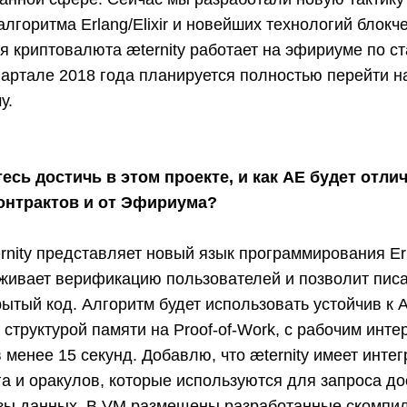
алгоритма Erlang/Elixir и новейших технологий блокч
 криптовалюта æternity работает на эфириуме по с
вартале 2018 года планируется полностью перейти н
у.
есь достичь в этом проекте, и как АЕ будет отли
контрактов и от Эфириума?
rnity представляет новый язык программирования Erla
живает верификацию пользователей и позволит писа
ытый код. Алгоритм будет использовать устойчив к 
структурой памяти на Proof-of-Work, с рабочим инт
 менее 15 секунд. Добавлю, что æternity имеет инте
а и оракулов, которые используются для запроса до
зы данных. В VM размещены разработанные скомпи