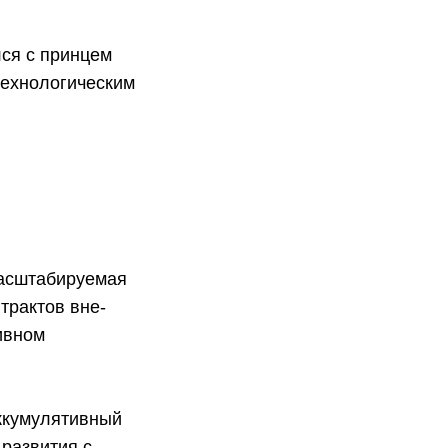
ся с принцем
технологическим
масштабируемая
трактов вне-
ивном
ккумулятивный
 развития с