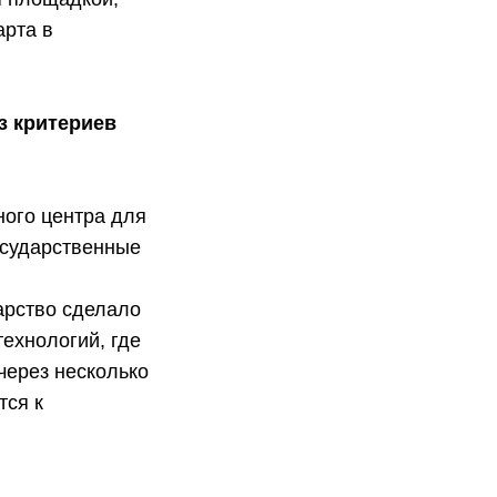
арта в
з критериев
ного центра для
государственные
арство сделало
ехнологий, где
через несколько
тся к