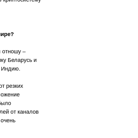
мире?
 отношу –
ку Беларусь и
 Индию.
от резких
ложение
было
лей от каналов
 очень