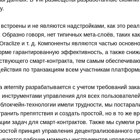
y.
встроены и не являются надстройками, как это реал
 Образно говоря, нет типичных мета-слоёв, таких как
 Oraclize и т. д. Компоненты являются частью основн
орме гарантированную эффективность, а также сниж
йствующего смарт-контракта, тем самым обеспечива
ействия по транзакциям всем участникам платформ
æternity разрабатывается с учетом требований заказ
 инструментами управления для всех пользователей
 блокчейн-технологии имели трудности, мы постарал
ранить препятствия и создать простой, но в то же 
ции задач для смарт-контрактов. Также мы сумели 
ростой принцип управления децентрализованного п
ываются рабочие моменты инструментов управлени