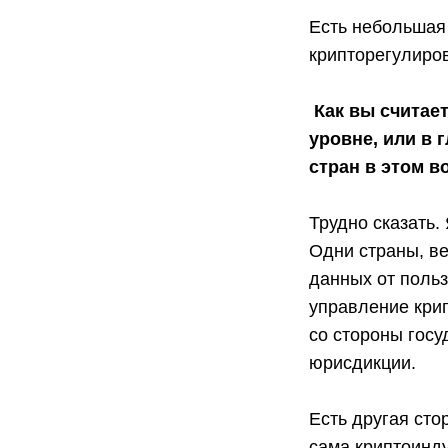
Есть небольшая
крипторегулиро
Как вы считае
уровне, или в
стран в этом в
Трудно сказать.
Одни страны, ве
данных от польз
управление кри
со стороны гос
юрисдикции.
Есть другая сто
сама криптоинду