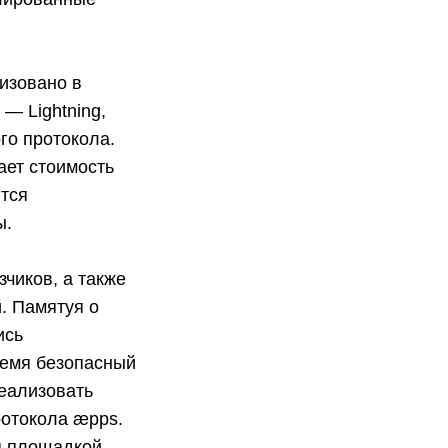
изовано в
 — Lightning,
ого протокола.
ает стоимость
ются
ы.
чиков, а также
. Памятуя о
ись
время безопасный
реализовать
ротокола æpps.
я площадкой,