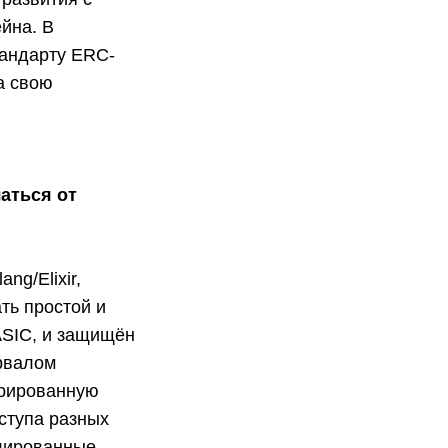
ейна. В
тандарту ERC-
а свою
чаться от
ng/Elixir,
ть простой и
ASIC, и защищён
ервалом
грированную
ступа разных
лированные