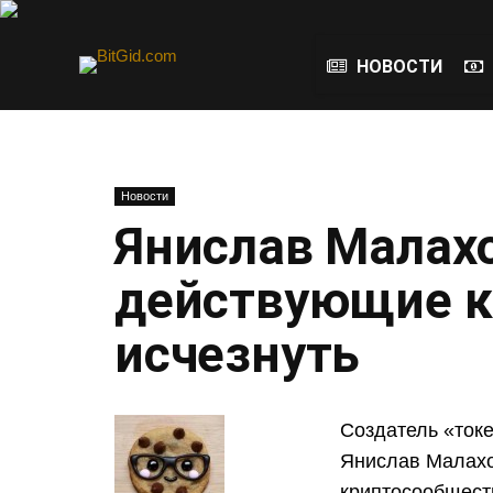
НОВОСТИ
Новости
Янислав Малахо
действующие к
исчезнуть
Создатель «ток
Янислав Малахо
криптосообществ