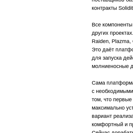
контракты Solidit
Все компоненты 
других проектах.
Raiden, Plazma,
Это даёт платф
для запуска де
молниеносные д
Сама платформа 
с необходимыми
том, что первые
максимально уст
вариант реализа
комфортный и п
Сейчас дорабат