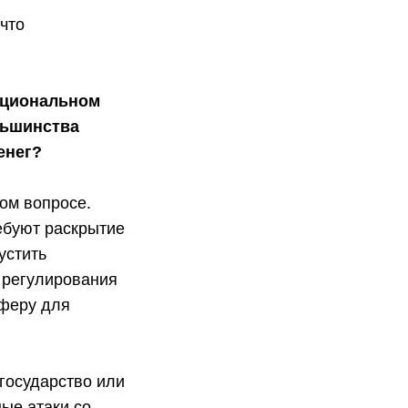
что
национальном
льшинства
енег?
том вопросе.
ебуют раскрытие
устить
 регулирования
сферу для
 государство или
ые атаки со