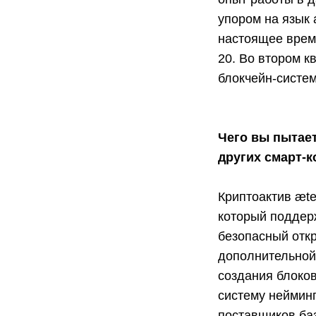
упором на язык 
настоящее время
20. Во втором к
блокчейн-систем
Чего вы пытает
других смарт-
Криптоактив æte
который поддер
безопасный откр
дополнительной 
создания блоков
систему нейминг
поставщиков ба