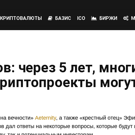
КРИПТОВАЛЮТЫ
БАЗИС
ICO
БИРЖИ
М
в: через 5 лет, мног
риптопроекты могу
ена вечности»
Aeternity
, а также «крестный отец» Эф
в дал ответы на некоторые вопросы, которые будут 
у, так и потенциальным инвесторам.