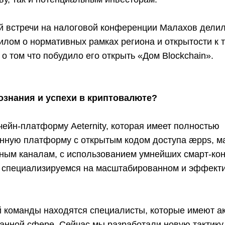
й встречи на налоговой конференции Малахов делил
илом о нормативных рамках региона и открытости к 
о том что побудило его открыть «Дом Blockchain».
ознания и успехи в криптовалюте?
ейн-платформу Aeternity, которая имеет полностью
нную платформу с открытым кодом доступа æpps, 
ным каналам, с использованием умнейших смарт-кон
ы специализируемся на масштабированном и эффект
й команды находятся специалисты, которые имеют а
анной сфере. Сейчас мы разработали новую тактику