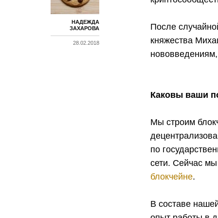
НАДЕЖДА
После случайно
ЗАХАРОВА
княжества Миха
28.02.2018
нововведениям, 
Каковы ваши п
Мы строим блокч
децентрализова
по государствен
сети. Сейчас м
блокчейне
.
В составе наше
опыт работы в д