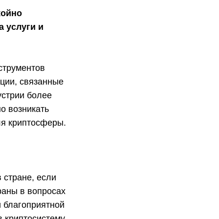
койно
а услуги и
струментов
ации, связанные
устрии более
о возникать
ля криптосферы.
 стране, если
раны в вопросах
и благоприятной
в криптосистему