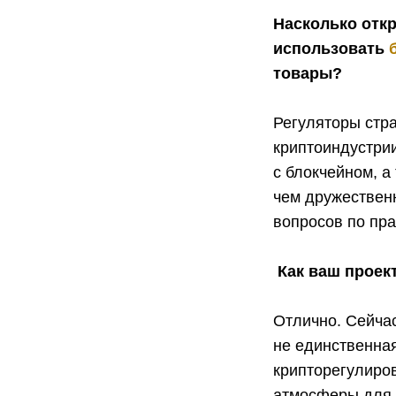
Насколько отк
использовать
товары?
Регуляторы стр
криптоиндустрии
с блокчейном, а
чем дружественн
вопросов по пр
Как ваш проек
Отлично. Сейчас
не единственна
крипторегулиров
атмосферы для э