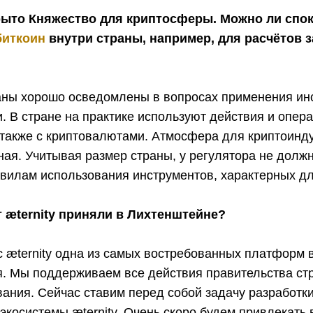
рыто Княжество для криптосферы. Можно ли спо
биткоин
внутри страны, например, для расчётов з
аны хорошо осведомлены в вопросах применения ин
. В стране на практике используют действия и опер
 также с криптовалютами. Атмосфера для криптоинд
ая. Учитывая размер страны, у регулятора не должн
авилам использования инструментов, характерных д
т æternity приняли в Лихтенштейне?
 æternity одна из самых востребованных платформ в
я. Мы поддерживаем все действия правительства ст
ания. Сейчас ставим перед собой задачу разработк
косистемы æternity. Очень скоро будем привлекать 