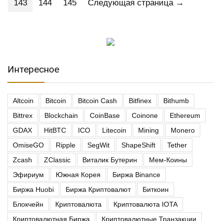
143
144
145
Следующая страница →
Интересное
Altcoin
Bitcoin
Bitcoin Cash
Bitfinex
Bithumb
Bittrex
Blockchain
CoinBase
Coinone
Ethereum
GDAX
HitBTC
ICO
Litecoin
Mining
Monero
OmiseGO
Ripple
SegWit
ShapeShift
Tether
Zcash
ZClassic
Виталик Бутерин
Мем-Коины
Эфириум
Южная Корея
Биржа Binance
Биржа Huobi
Биржа Криптовалют
Биткоин
Блокчейн
Криптовалюта
Криптовалюта IOTA
Криптовалютная Биржа
Криптовалютные Транзакции