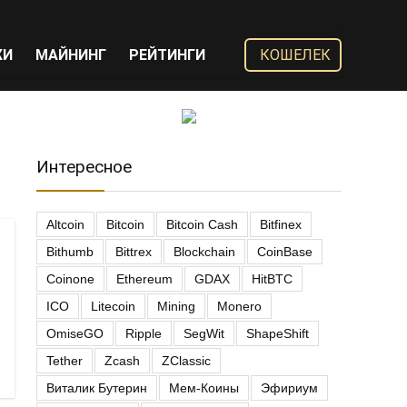
ЖИ
МАЙНИНГ
РЕЙТИНГИ
КОШЕЛЕК
Интересное
Altcoin
Bitcoin
Bitcoin Cash
Bitfinex
Bithumb
Bittrex
Blockchain
CoinBase
Coinone
Ethereum
GDAX
HitBTC
ICO
Litecoin
Mining
Monero
OmiseGO
Ripple
SegWit
ShapeShift
Tether
Zcash
ZClassic
Виталик Бутерин
Мем-Коины
Эфириум