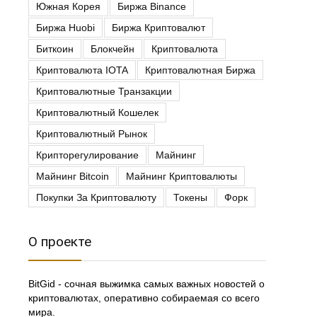
Южная Корея
Биржа Binance
Биржа Huobi
Биржа Криптовалют
Биткоин
Блокчейн
Криптовалюта
Криптовалюта IOTA
Криптовалютная Биржа
Криптовалютные Транзакции
Криптовалютный Кошелек
Криптовалютный Рынок
Крипторегулирование
Майнинг
Майнинг Bitcoin
Майнинг Криптовалюты
Покупки За Криптовалюту
Токены
Форк
О проекте
BitGid - сочная выжимка самых важных новостей о
криптовалютах, оперативно собираемая со всего
мира.