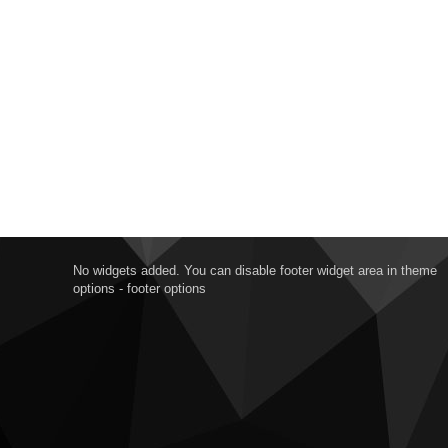
No widgets added. You can disable footer widget area in theme
options - footer options