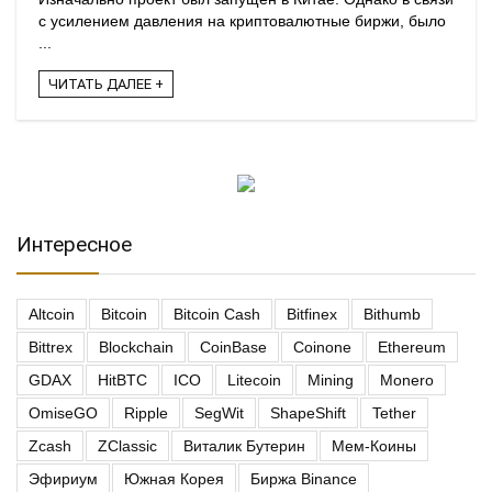
с усилением давления на криптовалютные биржи, было
...
ЧИТАТЬ ДАЛЕЕ +
Интересное
Altcoin
Bitcoin
Bitcoin Cash
Bitfinex
Bithumb
Bittrex
Blockchain
CoinBase
Coinone
Ethereum
GDAX
HitBTC
ICO
Litecoin
Mining
Monero
OmiseGO
Ripple
SegWit
ShapeShift
Tether
Zcash
ZClassic
Виталик Бутерин
Мем-Коины
Эфириум
Южная Корея
Биржа Binance