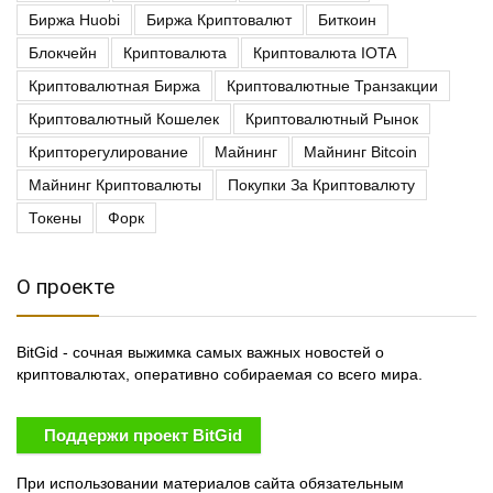
Биржа Huobi
Биржа Криптовалют
Биткоин
Блокчейн
Криптовалюта
Криптовалюта IOTA
Криптовалютная Биржа
Криптовалютные Транзакции
Криптовалютный Кошелек
Криптовалютный Рынок
Крипторегулирование
Майнинг
Майнинг Bitcoin
Майнинг Криптовалюты
Покупки За Криптовалюту
Токены
Форк
О проекте
BitGid - сочная выжимка самых важных новостей о
криптовалютах, оперативно собираемая со всего мира.
Поддержи проект BitGid
При использовании материалов сайта обязательным