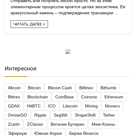
Отправить или получить bitcoin просто. Но за этим
элементарным процессом кроется целая экосистема. Ее
краеугольный камень – подтверждение транзакции ...
ЧИТАТЬ ДАЛЕЕ +
Интересное
Altcoin
Bitcoin
Bitcoin Cash
Bitfinex
Bithumb
Bittrex
Blockchain
CoinBase
Coinone
Ethereum
GDAX
HitBTC
ICO
Litecoin
Mining
Monero
OmiseGO
Ripple
SegWit
ShapeShift
Tether
Zcash
ZClassic
Виталик Бутерин
Мем-Коины
Эфириум
Южная Корея
Биржа Binance