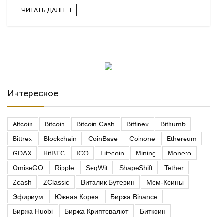
ЧИТАТЬ ДАЛЕЕ +
Интересное
Altcoin
Bitcoin
Bitcoin Cash
Bitfinex
Bithumb
Bittrex
Blockchain
CoinBase
Coinone
Ethereum
GDAX
HitBTC
ICO
Litecoin
Mining
Monero
OmiseGO
Ripple
SegWit
ShapeShift
Tether
Zcash
ZClassic
Виталик Бутерин
Мем-Коины
Эфириум
Южная Корея
Биржа Binance
Биржа Huobi
Биржа Криптовалют
Биткоин