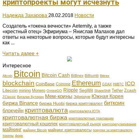
криптопроекты могут исчезнуть
Надежда Захарова
28.02.2018
Новости
Создатель «токена вечности» Aeternity, а также
«крестный отец» Эфириума – Янислав Малахов дал
ответы на некоторые вопросы, которые будут интересны
как ...
Читать далее +
Интересное
Bitcoin
Bitcoin Cash
Bitfinex
Bithumb
Altcoin
Bittrex
Ethereum
blockchain
ICO
CoinBase
Coinone
GDAX
HitBTC
Ripple
Litecoin
SegWit
Zcash
mining
Monero
Tether
OmiseGO
ShapeShift
Мем-коины
Южная Корея
Эфириум
ZClassic
Виталик Бутерин
биткоин
биржа Binance
биржа Huobi
биржа криптовалют
криптовалюта
блокчейн
криптовалюта IOTA
криптовалютная биржа
криптовалютные транзакции
криптовалютный кошелек
криптовалютный рынок
крипторегулирование
майнинг
майнинг криптовалюты
майнинг Bitcoin
покупки за криптовалюту
токены
форк