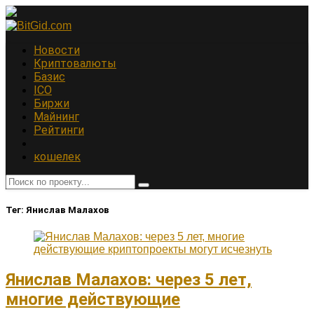
Новости
Криптовалюты
Базис
ICO
Биржи
Майнинг
Рейтинги
кошелек
Тег:
Янислав Малахов
Янислав Малахов: через 5 лет,
многие действующие