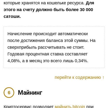
которые хранятся на кошельке ресурса.
Для
этого на счету должно быть более 30 000
сатоши.
Начисление происходит автоматически
после достижения баланса этой суммы. На
сверхприбыль рассчитывать не стоит.
Годовая процентная ставка составляет
4,08%, а в месяц это всего лишь 0,34%.
перейти к содержанию ↑
Майнинг
Криптосервис позволяет
майнить bitcoin
при