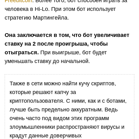
Freebitcoin
. Более того, бот способен играть за
человека в Hi-Lo. При этом бот использует
стратегию Мартингейла.
Она заключается в том, что бот увеличивает
ставку на 2 после проигрыша, чтобы
отыграться.
При выигрыше, бот будет
уменьшать ставку до начальной.
Также в сети можно найти кучу скриптов,
которые решают капчу за
криптопользователя. С ними, как и с ботами,
лучше быть предельно аккуратным. Ведь
очень часто под видом этих программ
злоумышленники распространяют вирусы и
крадут данные доверчивых