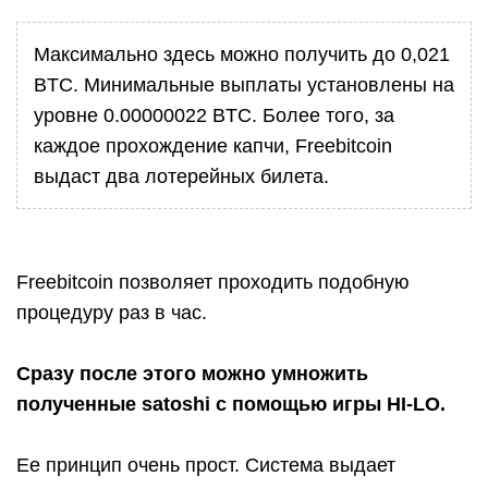
Максимально здесь можно получить до 0,021
BTC. Минимальные выплаты установлены на
уровне 0.00000022 BTC. Более того, за
каждое прохождение капчи, Freebitcoin
выдаст два лотерейных билета.
Freebitcoin позволяет проходить подобную
процедуру раз в час.
Сразу после этого можно умножить
полученные satoshi с помощью игры HI-LO.
Ее принцип очень прост. Система выдает