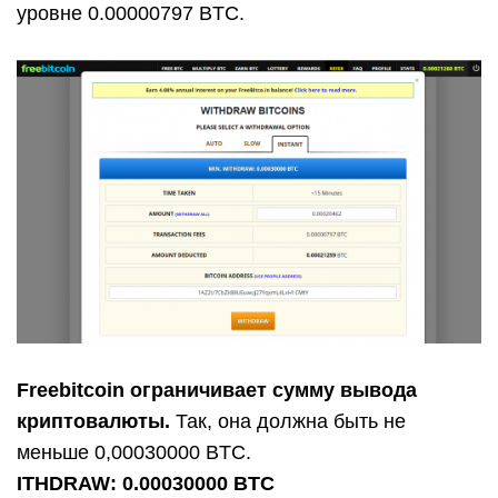
уровне 0.00000797 BTC.
Freebitcoin ограничивает сумму вывода
криптовалюты.
Так, она должна быть не
меньше 0,00030000 BTC.
ITHDRAW: 0.00030000 BTC