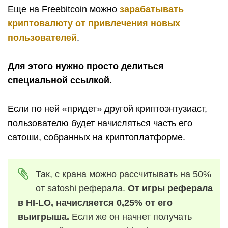
Еще на Freebitcoin можно
зарабатывать
криптовалюту от привлечения новых
пользователей
.
Для этого нужно просто делиться
специальной ссылкой.
Если по ней «придет» другой криптоэнтузиаст,
пользователю будет начисляться часть его
сатоши, собранных на криптоплатформе.
Так, с крана можно рассчитывать на 50%
от satoshi реферала.
От игры реферала
в HI-LO, начисляется 0,25% от его
выигрыша.
Если же он начнет получать