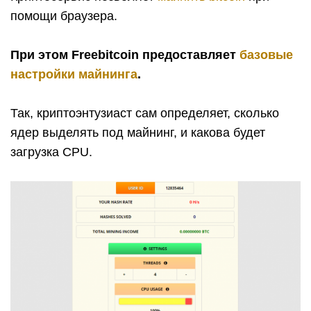
помощи браузера.
При этом Freebitcoin предоставляет
базовые
настройки майнинга
.
Так, криптоэнтузиаст сам определяет, сколько
ядер выделять под майнинг, и какова будет
загрузка CPU.