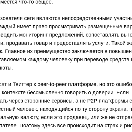
меется что-то общее.
ьзователя сети являются непосредственными участн
Каждый имеет право просматривать размещенные ва
оводить мониторинг предложений, сопоставлять выг
и, продавать товар и предоставлять услуги. Такой ж
рж. Главное их преимущество заключается в повыше
тавляемом каждому человеку при переводе средств 
люты.
ят и Твиттер к peer-to-peer платформе, но это ошиб
м контексте бессмысленно говорить о доверии. Если
ть через сторонние сервисы, а не Р2Р платформы ес
стный человек, находящийся по ту сторону экрана, 
альную валюту, если это продавец, или же не отправ
упателе. Поэтому здесь все происходит на страх и ри