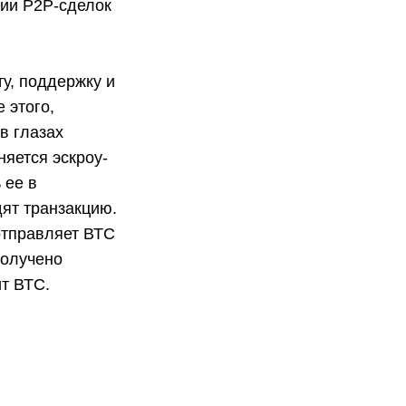
ции Р2Р-сделок
у, поддержку и
 этого,
в глазах
яется эскроу-
 ее в
дят транзакцию.
отправляет ВТС
получено
т ВТС.