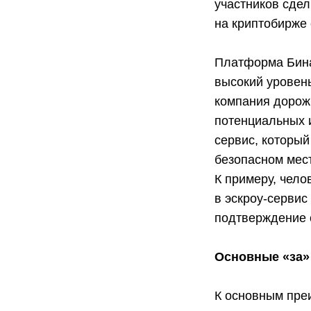
участников сдел
на криптобирже 
Платформа Бина
высокий уровень
компания дорожи
потенциальных 
сервис, который
безопасном мест
К примеру, чело
в эскроу-сервис
подтверждение 
Основные «за»
К основным пре