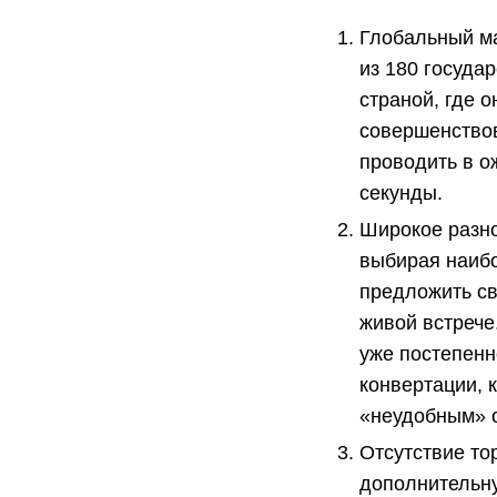
Глобальный ма
из 180 госуда
страной, где 
совершенствов
проводить в о
секунды.
Широкое разно
выбирая наиб
предложить св
живой встрече.
уже постепенн
конвертации, 
«неудобным» о
Отсутствие то
дополнительну