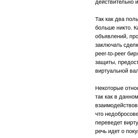
действительно и
Так как два пол
больше никто. 
объявлений, пр
заключать сделк
peer-to-peer би
защиты, предос
виртуальной ва
Некоторые относ
так как в данно
взаимодействова
что недобросове
переведет вирту
речь идет о пок