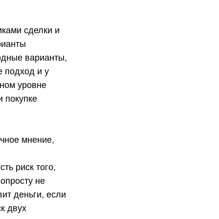
иками сделки и
рианты
одные варианты,
е подход и у
нном уровне
и покупке
очное мнение,
ть риск того,
попросту не
ит деньги, если
ск двух