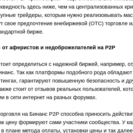
иквидность здесь ниже, чем на централизованных кр
крупные трейдеры, которым нужно реализовывать ма
ут свое предпочтение внебиржевой (OTC) торговле и
андартной бирже.
я от аферистов и недоброжелателей на P2P
тоит определиться с надежной биржей, например, от
инанс. Так как платформы подобного рода обладают
йтингах, гарантируют повышенную безопасность и др
акже стоит от отзывов реальных пользователей, ко
и в сети интернет на разных форумах.
торговля на Бинанс Р2Р способна приносить действ
как цену формируют сами участники сообщества. У ка
в плане метода оплаты, установки цены и так далее