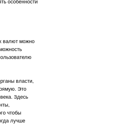
ять особенности
ых валют можно
зможность
пользователю
рганы власти,
прямую. Это
века. Здесь
нты,
ого чтобы
когда лучше