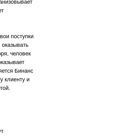
ганизовывает
ет
свои поступки
 оказывать
оря, человек
оказывает
яется Бинанс
у клиенту и
той.
и
ут