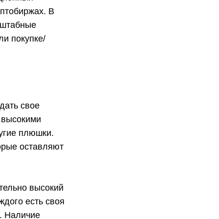
иптобиржах. В
сштабные
ли покупке/
дать свое
 высокими
угие плюшки.
торые оставляют
ительно высокий
ждого есть своя
. Наличие