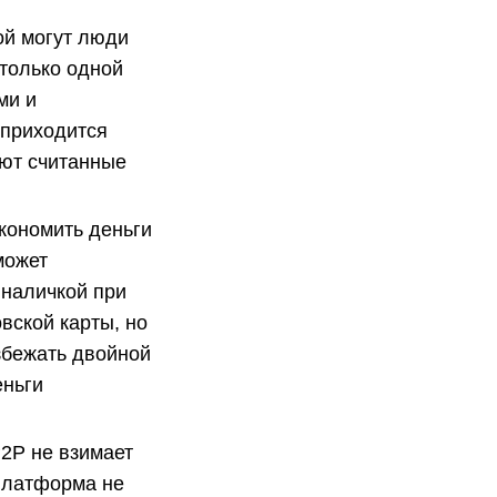
ой могут люди
 только одной
ми и
 приходится
ают считанные
кономить деньги
может
 наличкой при
овской карты, но
збежать двойной
еньги
Р2Р не взимает
платформа не