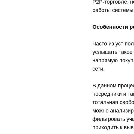
Р2Р-торговле, н
работы системы
Особенности pe
Часто из уст по
услышать такое 
напрямую покуп
сети.
В данном процес
посредники и та
тотальная свобо
можно анализир
фильтровать уча
приходить к выв