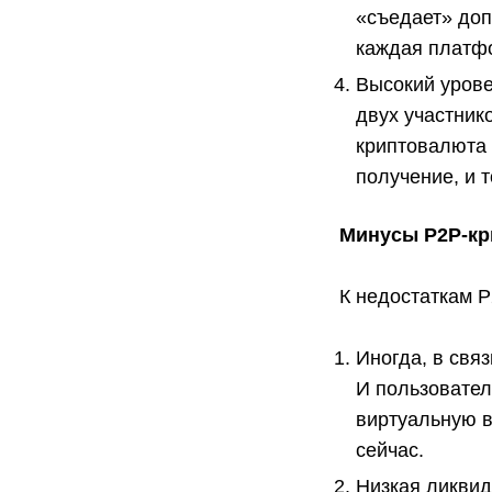
«съедает» доп
каждая платфо
Высокий урове
двух участник
криптовалюта 
получение, и 
Минусы P2P-к
К недостаткам P
Иногда, в свя
И пользовател
виртуальную в
сейчас.
Низкая ликвид