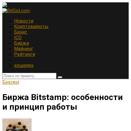
Новости
Криптовалюты
Базис
ICO
Биржи
Майнинг
Рейтинги
кошелек
Биржи
Биржа Bitstamp: особенности
и принцип работы