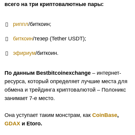
всего на три криптовалютные пары:
риппл
/биткоин;
биткоин
/тезер (Tether USDT);
эфириум
/биткоин.
По данным Bestbitcoinexchange
– интернет-
ресурса, который определяет лучшие места для
обмена и трейдинга криптовалютой – Полоникс
занимает 7-е место.
Она уступает таким монстрам, как
CoinBase
,
GDAX
и
E
toro.