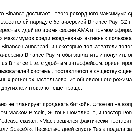
то Binance достигает нового рекордного максимума 
ьзователей наряду с бета-версией Binance Pay. CZ 
ересных идей во время сессии AMA в прямом эфире.
х максимумов среди ежедневных активных пользоват
Binance Launchpad, и некоторые пользователи тепер
а-версию Binance Pay, чтобы заплатить и получить о
lus Binance Lite, с удобным интерфейсом, ориентир
ьзователей системы, поставляется в существующе
ьных регионах. Использование обновленного режима 
 и других криптовалют еще проще.
но не планирует продавать биткойн. Отвечая на воп
м Маском Bitcoin, Энтони Помплиано, инвестор Pom
dcast, сказал: «Маск решился фактически поставит
/ или SpaceX». Несколько дней спустя Tesla подала з