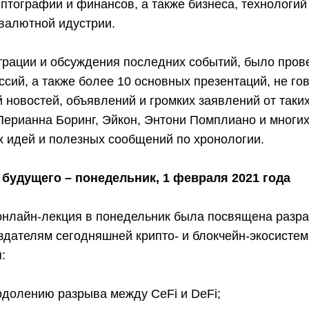
тографии и финансов, а также бизнеса, технологий 
овалютной идустрии.
рации и обсуждения последних событий, было пров
ссий, а также более 10 основных презентаций, не го
 новостей, объявлений и громких заявлений от таких
ерианна Боринг, Эйкон, Энтони Помплиано и многих
 идей и полезных сообщений по хронологии.
будущего – понедельник, 1 февраля 2021 года
онлайн-лекция в понедельник была посвящена разра
здателям сегодняшней крипто- и блокчейн-экосисте
:
одолению разрыва между CeFi и DeFi;