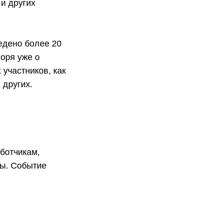
и других
едено более 20
воря уже о
 участников, как
 других.
ботчикам,
мы. Событие