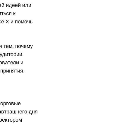
ей идеей или
ться к
e X и помочь
я тем, почему
удитории.
ователи и
 принятия.
торговые
автрашнего дня
ректором