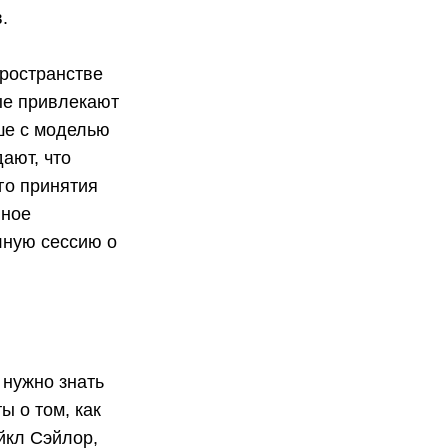
.
ространстве
ые привлекают
ше с моделью
ают, что
го принятия
нное
лную сессию о
 нужно знать
 о том, как
йкл Сэйлор,