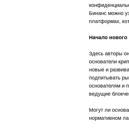
конфиденциальн
Бинанс можно у
платформах, ко
Начало нового 
Здесь авторы о
основатели кри
новые и развива
подпитывать рын
основателям и 
ведущие блокче
Могут ли основ
нормативном л