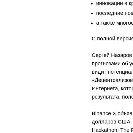
инновации в к
последние нов
а также многое
С полной верси
Сергей Назаров 
прогнозами об у
видит потенциал
«Децентрализов
Интернета, кот
результата, пол
Binance X объяв
долларов США. Р
Hackathon: The 