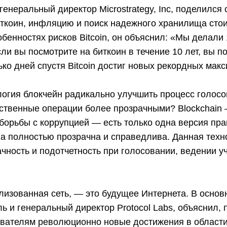
генеральный директор Microstrategy, Inc, поделился
иткоин, инфляцию и поиск надежного хранилища сто
обенностях рисков Bitcoin, он объяснил: «Мы делали
сли вы посмотрите на биткоин в течение 10 лет, вы по
ько дней спустя Bitcoin достиг новых рекордных мак
логия блокчейн радикально улучшить процесс голос
рственные операции более прозрачными? Blockchain 
борьбы с коррупцией — есть только одна версия пра
на полностью прозрачна и справедлива. Данная техн
чность и подотчетность при голосовании, ведении уч
изованная сеть, — это будущее Интернета. В основ
ль и генеральный директор Protocol Labs, объяснил,
ователям революционно новые достижения в област