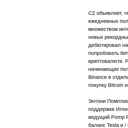
CZ объявляет, ч
ежедневных пол
множеством инт
новых рекордны
дебютировал на 
попробовать бет
криптовалюте. P
начинающих пол
Binance в отдел
покупку Bitcoin
Энтони Помплиа
поддержке Илоно
ведущий Pomp Po
баланс Tesla и 