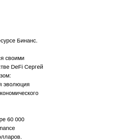
сурсе Бинанс.
ся своими
стве DeFi Сергей
зом:
я эволюция
экономического
ре 60 000
inance
олларов.