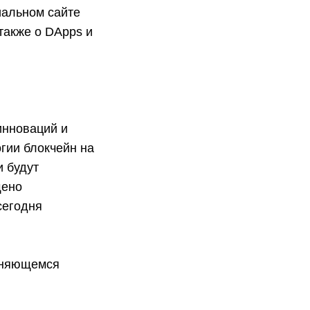
иальном сайте
также о DApps и
инноваций и
гии блокчейн на
и будут
щено
сегодня
меняющемся