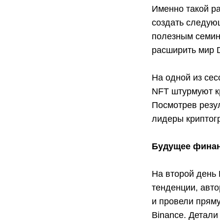
Именно такой р
создать следующ
полезным семин
расширить мир D
На одной из сес
NFT штурмуют к
Посмотрев резул
лидеры криптог
Будущее финан
На второй день
тенденции, авт
и провели прям
Binance. Детали