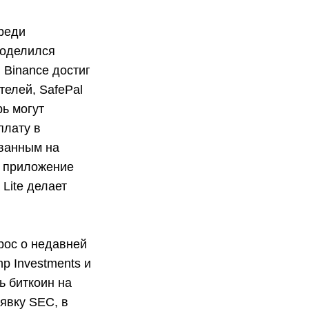
среди
поделился
 Binance достиг
елей, SafePal
ь могут
плату в
ованным на
е приложение
Lite делает
рос о недавней
p Investments и
ь биткоин на
аявку SEC, в