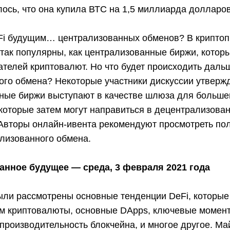
ось, что она купила ВТС на 1,5 миллиарда долларов
Fi будущим… централизованных обменов? В криптоп
так популярны, как централизованные биржи, котор
телей криптовалют. Но что будет происходить даль
ого обмена? Некоторые участники дискуссии утвержд
ные биржи выступают в качестве шлюза для больше
которые затем могут направиться в децентрализова
 Авторы онлайн-ивента рекомендуют просмотреть по
лизованного обмена.
анное будущее — среда, 3 февраля 2021 года
ыли рассмотрены основные тенденции DeFi, которые
м криптовалюты, основные DApps, ключевые моменты
производительность блокчейна, и многое другое. Ма