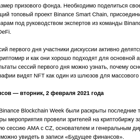
азмер призового фонда. Необходимо поделиться сво
ий топовый проект Binance Smart Chain, присоедини
арам под руководством экспертов из команды Binanc
eFi.
сий первого дня участники дискуссии активно делятс
риптомир и как они хорошо подходят для основной а
ьтаты сессий первого дня можно узнать, почему осн
рафии видят NFT как один из шлюзов для массового
сов — вторник, 2 февраля 2021 года
 Binance Blockchain Week были раскрыты последние 
оры мероприятия провели зрителей на криптобиржу з
ую сессию AMA с CZ, основателем и генеральным ди
 можно увидеть в записи «Будущее финансов».