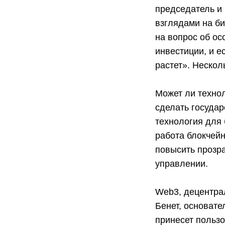
председатель и 
взглядами на б
на вопрос об ос
инвестиции, и е
растет». Нескол
Может ли техно
сделать госуда
технология для 
работа блокчей
повысить прозра
управлении.
Web3, децентрал
Бенет, основате
принесет польз