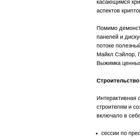
касающимся крип
аспектов крипт
Помимо демонст
панелей и диску
потоке полезный
Майкл Сэйлор, П
Выжимка ценных
Строительство 
Интерактивная 
строителям и со
включало в себя
сессии по пре