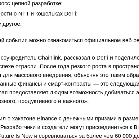
росс-цепной разработке;
ости о NFT и кошельках DeFi;
 другое.
ей события можно ознакомиться официальном веб-ре
соучредитель Chainlink, рассказал о DeFi и поделил
спехе отрасли. После года резкого роста в простран
 для массового внедрения, объясняя это таким обра
анные финансы и смарт-контракты — это следующа
орая предоставляет людям возможность добиваться 
езного, продуктивного и важного».
ил о хакатоне Binance с денежными призами в разме
азработчики и создатели могут присоединиться к B
Future Is Now и соревноваться за более чем 60 000 д