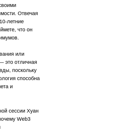
 своими
имости. Отвечая
 10-летние
ймете, что он
симумов.
ования или
— это отличная
вды, поскольку
ология способна
ета и
ной сессии Хуан
 почему Web3
и