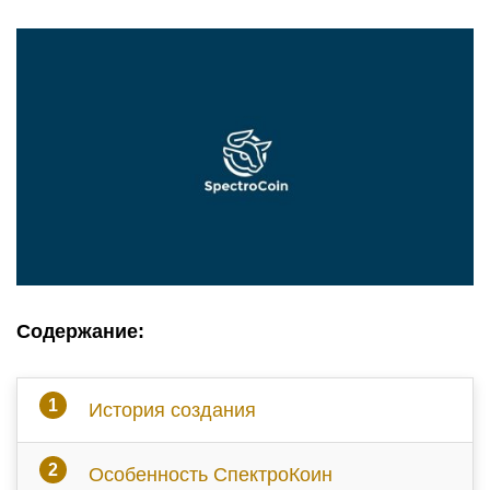
Содержание:
История создания
Особенность СпектроКоин