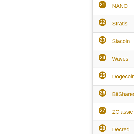
NANO
Stratis
Siacoin
Waves
Dogecoi
BitShare
ZClassic
Decred