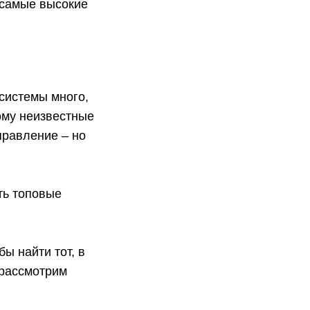
 самые высокие
системы много,
кому неизвестные
правление – но
.
ть топовые
ы найти тот, в
 рассмотрим