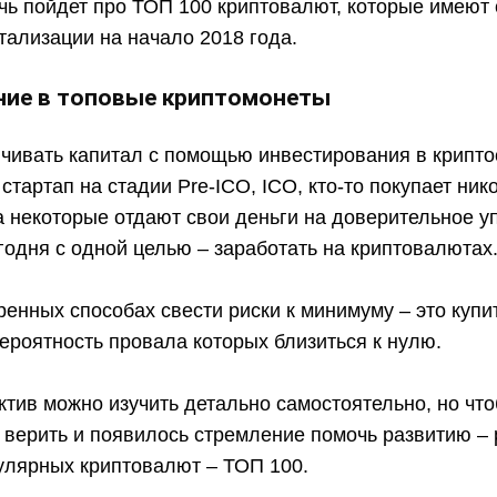
ечь пойдет про ТОП 100 криптовалют, которые имеют
тализации на начало 2018 года.
ние в топовые криптомонеты
ичивать капитал с помощью инвестирования в крипто
в стартап на стадии Pre-ICO, ICO, кто-то покупает ни
а некоторые отдают свои деньги на доверительное у
годня с одной целью – заработать на криптовалютах
енных способах свести риски к минимуму – это купи
ероятность провала которых близиться к нулю.
тив можно изучить детально самостоятельно, но чтоб
 верить и появилось стремление помочь развитию –
пулярных криптовалют – ТОП 100.