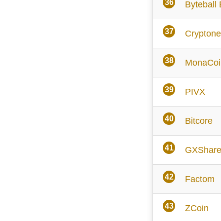
Byteball
Crypton
MonaCoi
PIVX
Bitcore
GXShare
Factom
ZCoin