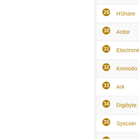
HShare
Ardor
Electron
Komodo
Ark
Digibyte
Syscoin