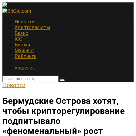
Новости
Криптовалюты
Базис
ICO
Биржи
Майнинг
Рейтинги
кошелек
Новости
Бермудские Острова хотят,
чтобы крипторегулирование
подпитывало
«феноменальный» рост