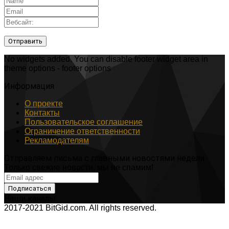
No widgets added. You can disable footer widget area in
theme options - footer options
Информация
О проекте
Контакты
Пользовательское соглашение
Ограничение ответственности
Рекламодателям
Отправляем письма с главными новостями недели
Только свежие новости, мы не спамим!
Наши каналы
2017-2021 BitGid.com. All rights reserved.