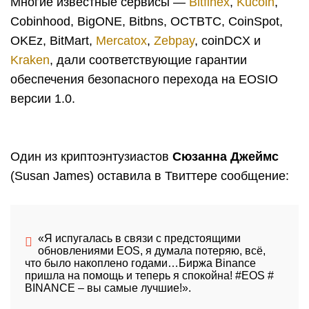
Многие известные сервисы —
Bitfinex
,
Kucoin
,
Cobinhood, BigONE, Bitbns, OCTBTC, CoinSpot,
OKEz, BitMart,
Mercatox
,
Zebpay
, coinDCX и
Kraken
, дали соответствующие гарантии
обеспечения безопасного перехода на EOSIO
версии 1.0.
Один из криптоэнтузиастов
Сюзанна Джеймс
(Susan James) оставила в Твиттере сообщение:
«Я испугалась в связи с предстоящими
обновлениями
EOS
, я думала потеряю, всё,
что было накоплено годами…Биржа
Binance
пришла на помощь и теперь я спокойна! #EOS #
BINANCE – вы самые лучшие!».