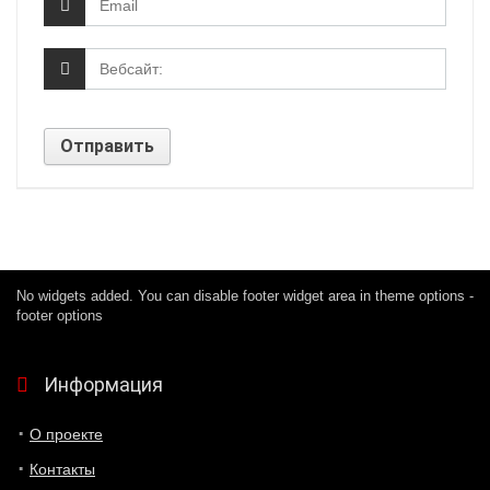
No widgets added. You can disable footer widget area in theme options -
footer options
Информация
О проекте
Контакты