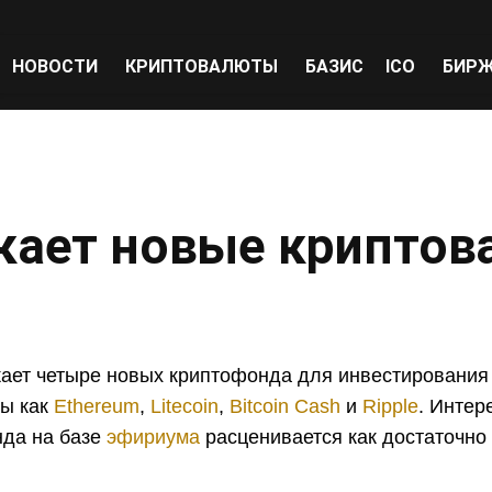
НОВОСТИ
КРИПТОВАЛЮТЫ
БАЗИС
ICO
БИР
скает новые крипто
кает четыре новых криптофонда для инвестирования 
ы как
Ethereum
,
Litecoin
,
Bitcoin Cash
и
Ripple
. Интер
да на базе
эфириума
расценивается как достаточно