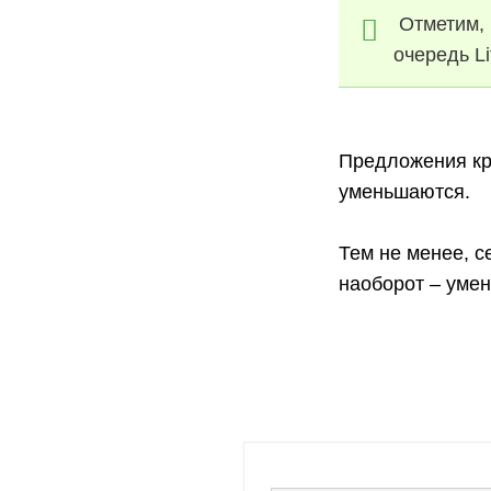
Отметим, ч
очередь L
Предложения кр
уменьшаются.
Тем не менее, с
наоборот – уме