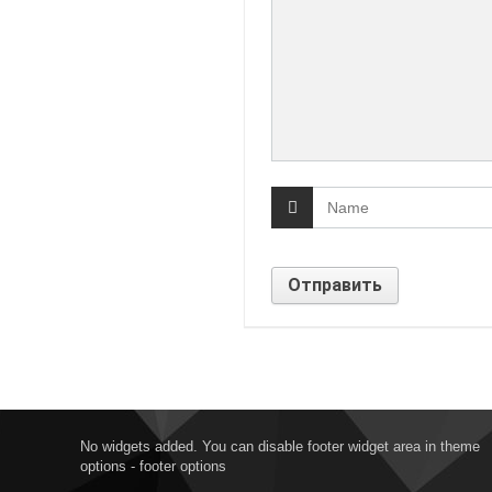
No widgets added. You can disable footer widget area in theme
options - footer options