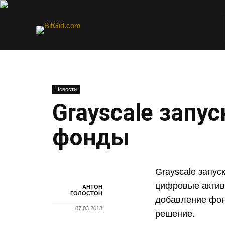
Новости
Grayscale запу
фонды
Grayscale запус
цифровые актив
АНТОН
ГОЛОСТОН
добавление фон
07.03.2018
решение.