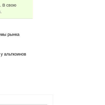
. В свою
н.
емы рынка
 у альткоинов