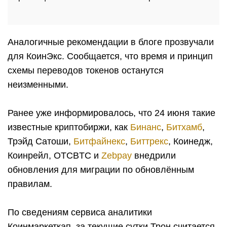
Аналогичные рекомендации в блоге прозвучали
для КоинЭкс. Сообщается, что время и принцип
схемы переводов токенов останутся
неизменными.
Ранее уже информировалось, что 24 июня такие
известные криптобиржи, как
Бинанс
,
Битхамб
,
Трэйд Сатоши,
Битфайнекс
,
Биттрекс
, Коинедж,
Коинрейл, OTCBTC и
Zebpay
внедрили
обновления для миграции по обновлённым
правилам.
По сведениям сервиса аналитики
Коинмаркеткап, за текущие сутки Трон считается