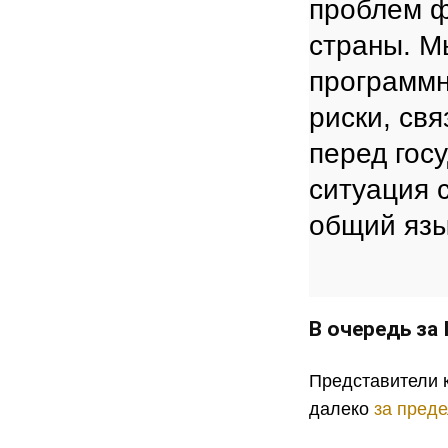
проблем ф
страны. М
программн
риски, св
перед гос
ситуация 
общий язы
В очередь за 
Представители 
далеко
за пред