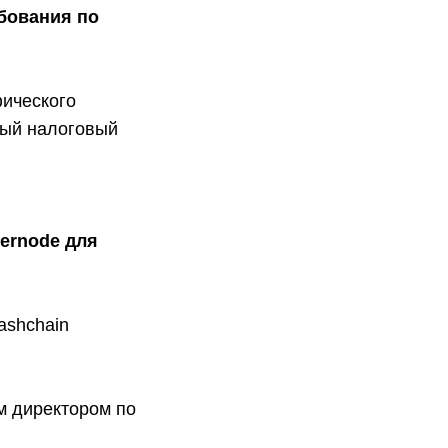
ебования по
фического
ный налоговый
ternode для
ashchain
м директором по