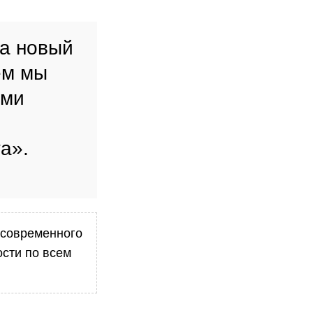
а новый
ем мы
ими
а».
 современного
ости по всем