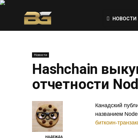
НОВОСТИ
Новости
Hashchain выку
отчетности Nod
Канадский публи
названием Node
биткоин-транза
НАДЕЖДА