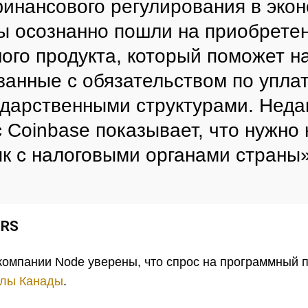
инансового регулирования в эко
ы осознанно пошли на приобретен
ого продукта, который поможет н
язанные с обязательством по упла
ударственными структурами. Неда
с Coinbase показывает, что нужно
к с налоговыми органами страны»
IRS
компании Node уверены, что спрос на программный 
елы Канады
.