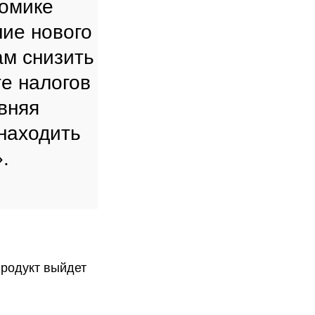
номике
ие нового
ам снизить
те налогов
вняя
 находить
.
продукт выйдет