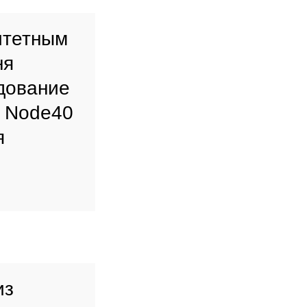
итетным
ня
дование
е
Node
40
я
из