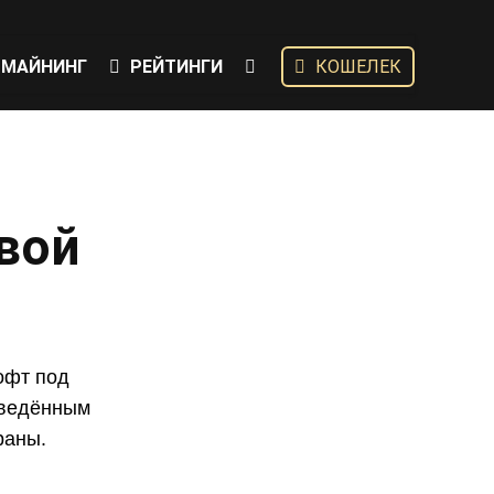
МАЙНИНГ
РЕЙТИНГИ
КОШЕЛЕК
овой
офт под
оведённым
раны.