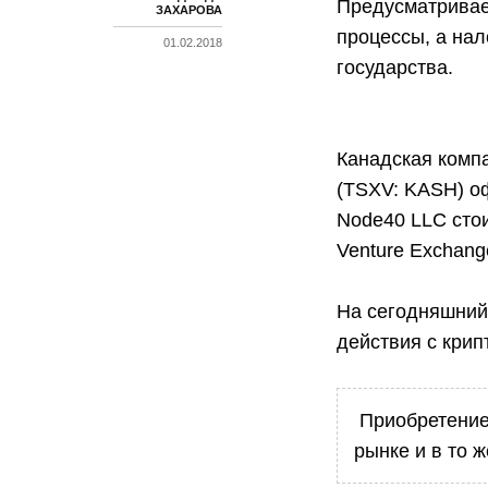
Предусматривае
ЗАХАРОВА
процессы, а нал
01.02.2018
государства.
Канадская комп
(TSXV: KASH) о
Node40 LLC сто
Venture Exchang
На сегодняшний 
действия с крип
Приобретение 
рынке и в то 