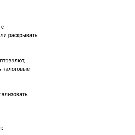
 с
яли раскрывать
иптовалют,
ь налоговые
егализовать
л: