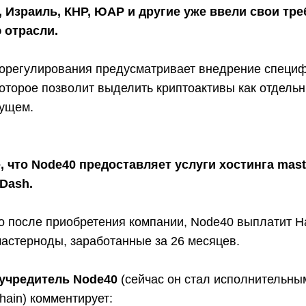
, Израиль, КНР, ЮАР и другие уже ввели свои тр
 отрасли.
торегулирования предусматривает внедрение специ
которое позволит выделить криптоактивы как отдель
дущем.
, что Node40 предоставляет услуги хостинга mas
Dash.
о после приобретения компании, Node40 выплатит H
астерноды, заработанные за 26 месяцев.
оучредитель Node40
(сейчас он стал исполнительны
hain) комментирует: