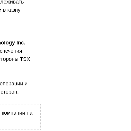
слеживать
 в казну
ology Inc.
еспечения
 стороны TSX
 операции и
сторон.
 компании на
.