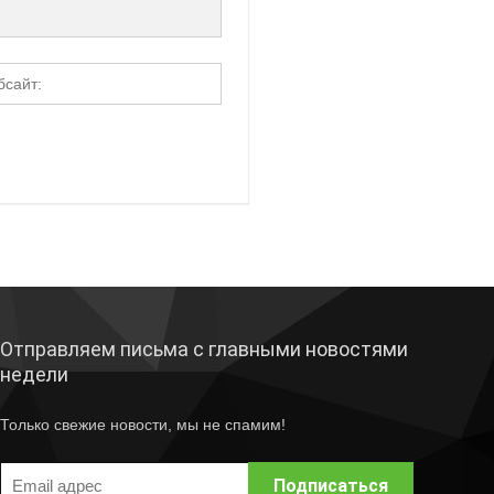
Отправляем письма с главными новостями
недели
Только свежие новости, мы не спамим!