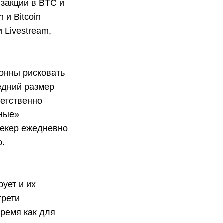
закции в BTC и
 и Bitcoin
 Livestream,
онны рисковать
едний размер
ветственно
тные»
мекер ежедневно
о.
ует и их
трети
ремя как для