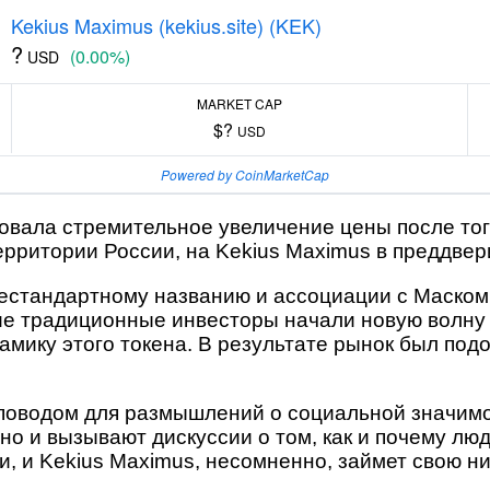
Kekius Maximus (kekius.site) (KEK)
?
(0.00%)
USD
MARKET CAP
$?
USD
Powered by CoinMarketCap
вала стремительное увеличение цены после того
рритории России, на Kekius Maximus в преддвер
естандартному названию и ассоциации с Маском,
е традиционные инвесторы начали новую волну и
амику этого токена. В результате рынок был по
о поводом для размышлений о социальной значим
о и вызывают дискуссии о том, как и почему люд
, и Kekius Maximus, несомненно, займет свою ни