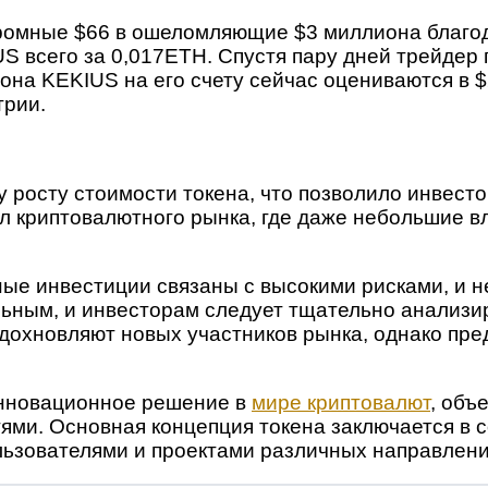
кромные $66 в ошеломляющие $3 миллиона благ
S всего за 0,017ETH. Спустя пару дней трейдер п
она KEKIUS на его счету сейчас оцениваются в $
трии.
у росту стоимости токена, что позволило инвест
л криптовалютного рынка, где даже небольшие в
ые инвестиции связаны с высокими рисками, и н
льным, и инвесторам следует тщательно анализи
вдохновляют новых участников рынка, однако пр
инновационное решение в
мире криптовалют
, объ
ми. Основная концепция токена заключается в 
ьзователями и проектами различных направлени