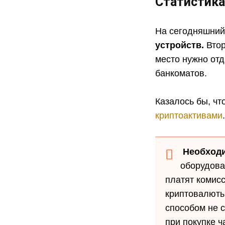
Статистика
На сегодняшний
устройств.
Втор
место нужно отд
банкоматов.
Казалось бы, чт
криптоактивами
Необход
оборудова
платят комис
криптовалюты
способом не 
при покупке ч