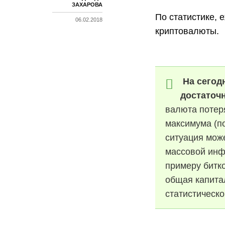
ЗАХАРОВА
По статистике, 
06.02.2018
криптовалюты.
На сегод
достаточ
валюта потер
максимума (по
ситуация може
массовой инф
примеру битко
общая капита
статистическ