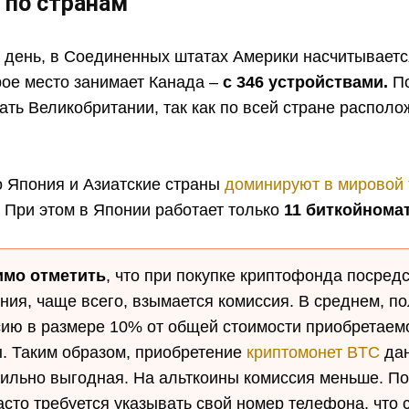
 по странам
 день, в Соединенных штатах Америки насчитываетс
ое место занимает Канада –
с 346 устройствами.
По
ать Великобритании, так как по всей стране располо
о Япония и Азиатские страны
доминируют в мировой 
. При этом в Японии работает только
11 биткойнома
имо отметить
, что при покупке криптофонда посред
ния, чаще всего, взымается комиссия. В среднем, п
сию в размере 10% от общей стоимости приобретаем
. Таким образом, приобретение
криптомонет BTC
да
сильно выгодная. На альткоины комиссия меньше. По
асто требуется указывать свой номер телефона, что 