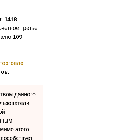
я
1418
четное третье
жено 109
торговле
тов.
ством данного
ользователи
ой
нным
мимо этого,
способствует