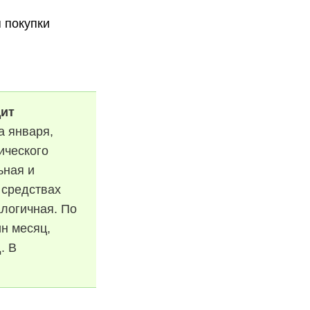
 покупки
дит
а января,
ического
ьная и
 средствах
логичная. По
ин месяц,
. В