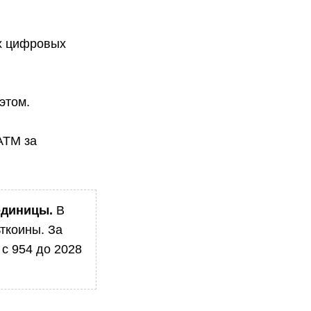
ех цифровых
этом.
ATM за
единицы.
В
ьткоины. За
 с 954 до 2028