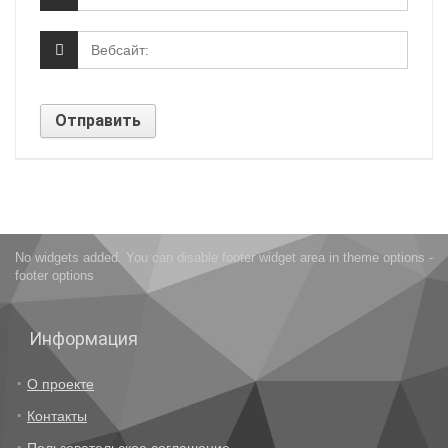
No widgets added. You can disable footer widget area in theme options -
footer options
Информация
О проекте
Контакты