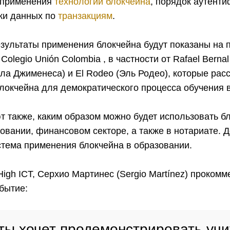
 применения
технологии блокчейна
, порядок аутент
ки данных по
транзакциям
.
езультаты применения блокчейна будут показаны на 
olegio Unión Colombia , в частности от Rafael Berna
а Джименеса) и El Rodeo (Эль Родео), которые рас
окчейна для демократического процесса обучения в
т также, каким образом можно будет использовать б
овании, финансовом секторе, а также в нотариате. Д
стема применения блокчейна в образовании.
igh ICT, Серхио Мартинес (Sergio Martínez) проком
бытие:
ты хочет продемонстрировать уч