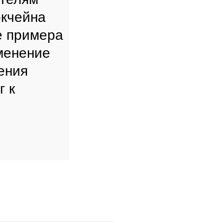
окчейна
е примера
менение
ения
г к