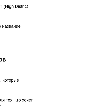
(High District
е название
ов
, которые
я тех, кто хочет