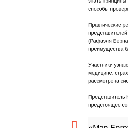
знать принципы
способы провер
Практические р
представителей C
(Рафаэля Бернал
преимущества бл
Участники узнаю
медицине, страх
рассмотрена си
Представитель H
предстоящее со
«Мэр Бого