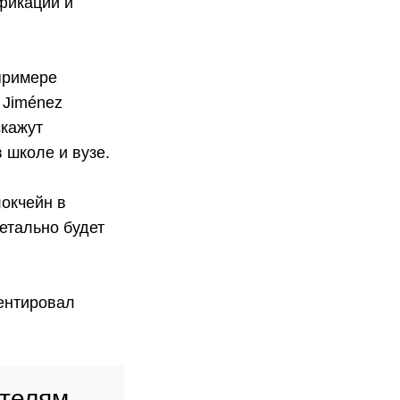
ификации и
примере
l Jiménez
скажут
 школе и вузе.
локчейн в
етально будет
ментировал
ителям