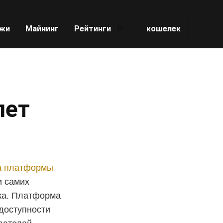
жи
Майнинг
Рейтинги
кошелек
лет
а платформы
и самих
ка. Платформа
 доступности