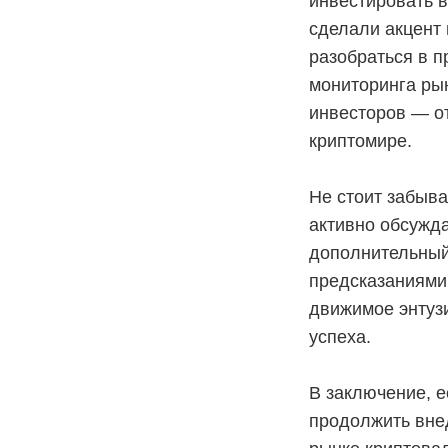
инвестировать 
сделали акцент 
разобраться в п
мониторинга ры
инвесторов — от
криптомире.
Не стоит забыва
активно обсужда
дополнительный
предсказаниями
движимое энтузи
успеха.
В заключение, е
продолжить внед