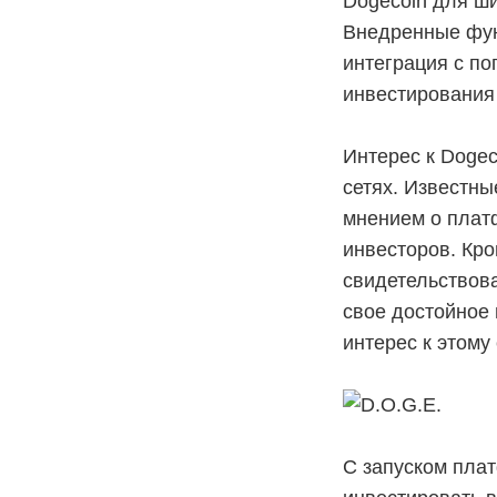
Dogecoin для ши
Внедренные фун
интеграция с п
инвестирования 
Интерес к Doge
сетях. Известн
мнением о плат
инвесторов. Кро
свидетельствова
свое достойное
интерес к этому
С запуском пла