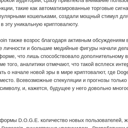
рокой аудитории, сразу привлекла внимание пользо
кции, такие как автоматизированные торговые сигн
опулярными кошельками, создали мощный стимул дл
в эту уникальную криптовалюту.
coin также возрос благодаря активным обсуждениям 
ые личности и большие медийные фигуры начали дел
форме, что лишь способствовало дополнительному 
ме того, аналитики отмечают, что такой всплеск инт
ть о начале новой эры в мире криптовалют, где Dog
 место. Всевозможные спекуляции и прогнозы только
 символу, и, кажется, будущее у него довольно мно
тформы D.O.G.E. количество новых пользователей,