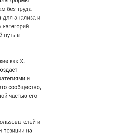
и платформы
ам без труда
ы для анализа и
х категорий
й путь в
кие как Х,
создает
ратегиями и
Это сообщество,
ной частью его
пользователей и
и позиции на