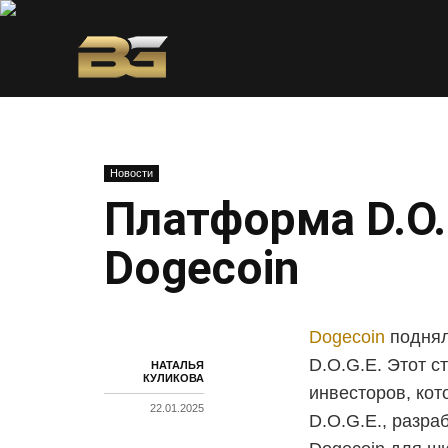
Новости
Платформа D.O.
Dogecoin
Dogecoin
поднял
D.O.G.E. Этот с
НАТАЛЬЯ
КУЛИКОВА
инвесторов, ко
22.01.2025
D.O.G.E., разра