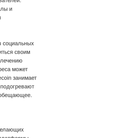
вателей.
алы и
я
в социальных
иться своим
влечению
ереса может
ecoin занимает
 подогревают
гообещающее.
 желающих