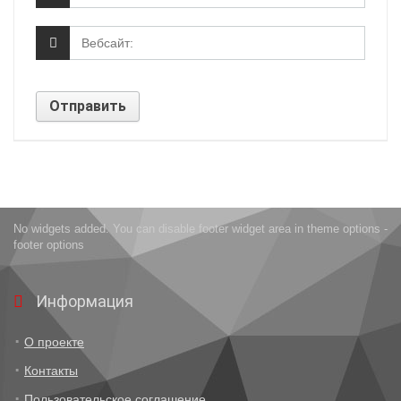
No widgets added. You can disable footer widget area in theme options -
footer options
Информация
О проекте
Контакты
Пользовательское соглашение