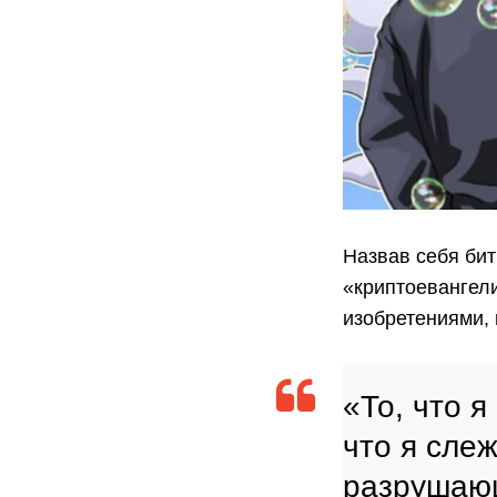
Назвав себя би
«криптоевангел
изобретениями,
«То, что я
что я сле
разрушающ