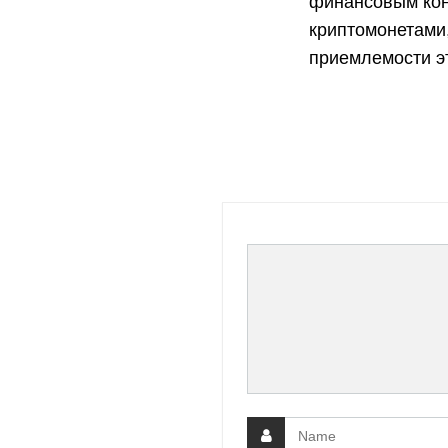
финансовым кон
криптомонетами
приемлемости эт