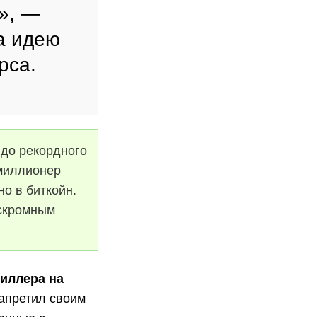
», —
а идею
рса.
 до рекордного
 миллионер
но в биткойн.
 скромным
Миллера на
запретил своим