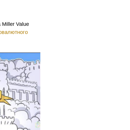
iller Value
овалютного