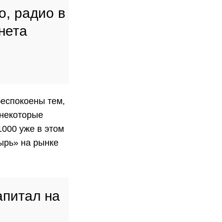
о, радио в
рнета
беспокоены тем,
 некоторые
1000 уже в этом
зырь» на рынке
апитал на