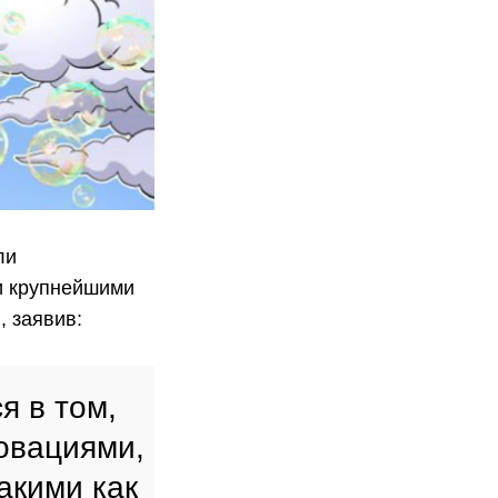
ли
и крупнейшими
 заявив:
я в том,
новациями,
акими как