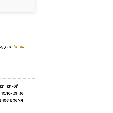
азделе
блока
и, какой
е положение
еднее время