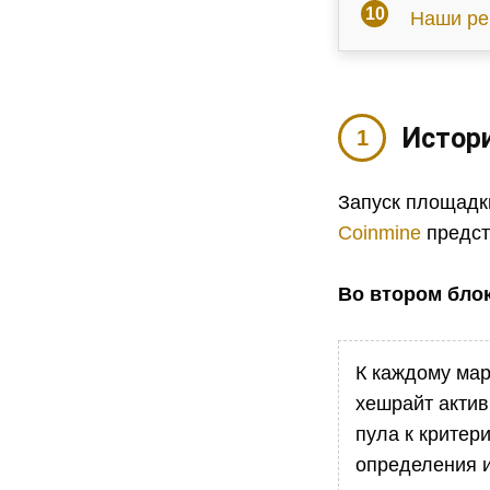
Наши ре
Истор
Запуск площадк
Coinmine
предст
Во втором блок
К каждому мар
хешрайт актив
пула к критер
определения и