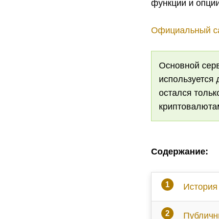
функции и опци
Официальный са
Основной серв
используется 
остался толь
криптовалюта
Содержание:
История
Публичн