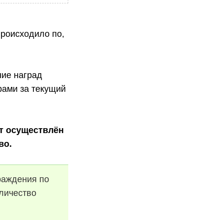
происходило по,
ние наград
рами за текущий
ет осуществлён
во.
раждения по
оличество