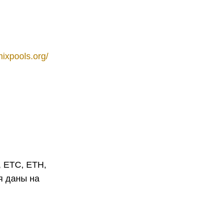
mixpools.org/
 ЕТС, ЕТН,
я даны на