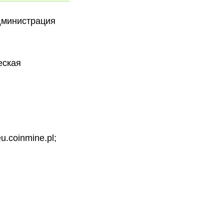
дминистрация
еская
.coinmine.pl;