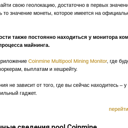
айти свою геолокацию, достаточно в первых значен
ь то значение монеты, которое имеется на официаль
ости также постоянно находиться у монитора ко
процесса майнинга.
 приложение
Coinmine Multipool Mining Monitor
, где бу
 воркерам, выплатам и хешрейту.
ия не зависит от того, где вы сейчас находитесь – 
ильный гаджет.
перейти
ные сведения pool Coinmine