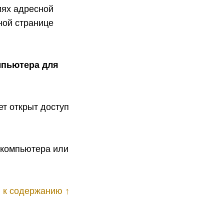
иях адресной
ной странице
мпьютера для
дет открыт доступ
у компьютера или
 к содержанию ↑