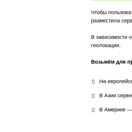
Чтобы пользова
разместила серв
В зависимости о
геолокация.
Возьмём для 
На европейск
В Азии серве
В Америке — 