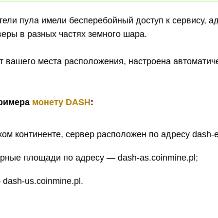
тели пула имели бесперебойный доступ к сервису, а
еры в разных частях земного шара.
т вашего места расположения, настроена автоматич
примера
монету DASH
:
ом континенте, сервер расположен по адресу dash-eu
рные площади по адресу — dash-as.coinmine.pl;
dash-us.coinmine.pl.