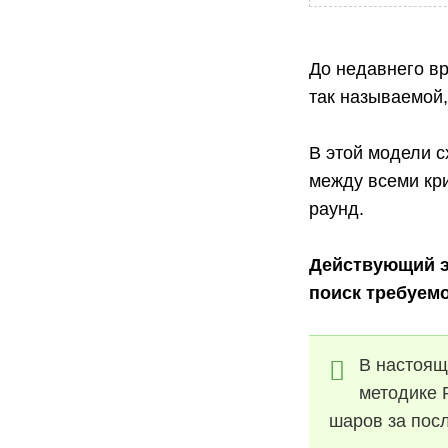
До недавнего в
так называемой,
В этой модели 
между всеми кр
раунд.
Действующий эт
поиск требуемо
В настоящ
методике 
шаров за пос