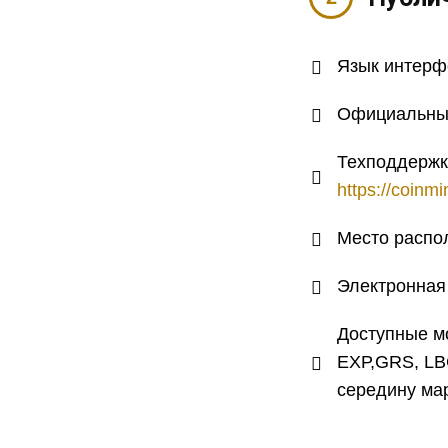
Язык интерф
Официальный
Техподдержк
https://coinm
Место распо
Электронная
Доступные м
ЕХР,GRS, LB
середину мар