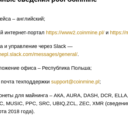
ейса – английский;
 интернет-портал
https://www2.coinmine.pl/
и
https://
а и управление через Slack —
inepl.slack.com/messages/general/
.
ложение офиса – Республика Польша;
 почта техподдержки
support@coinmine.pl
;
онеты для майнинга – АКА, AURA, DASH, DCR, ELLA,
C, MUSIC, РРС, SRC, UBIQ,ZСL, ZЕС, XМR (сведени
та 2018 года).