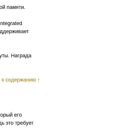
ой памяти.
ntegrated
оддерживает
нуты. Награда
 к содержанию ↑
торый его
ь это требует