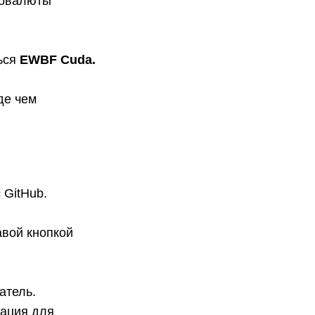
товалюты
ться
EWBF Cuda.
де чем
 GitHub.
авой кнопкой
атель.
мация для