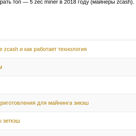
рать топ — 5 zec miner в 2018 году (майнеры zcash).
е zcash и как работает технология
м
риготовления для майнинга зикэш
 зеткэш