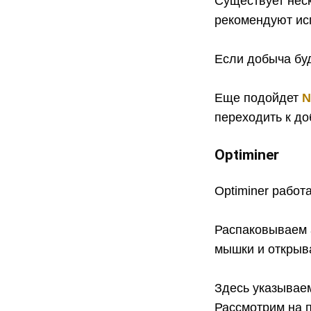
Существует нес
рекомендуют ис
Если добыча буд
Еще подойдет
N
переходить к до
Optiminer
Optiminer работ
Распаковываем а
мышки и открыва
Здесь указываем
Рассмотрим на 