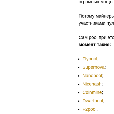
огромных мощно
Потому майнеры
участниками пу
Сам pool при эт
момент такие:
Flypool
;
Supernova
;
Nanopool
;
Nicehash
;
Coinmine
;
Dwarfpool
;
F2pool
.