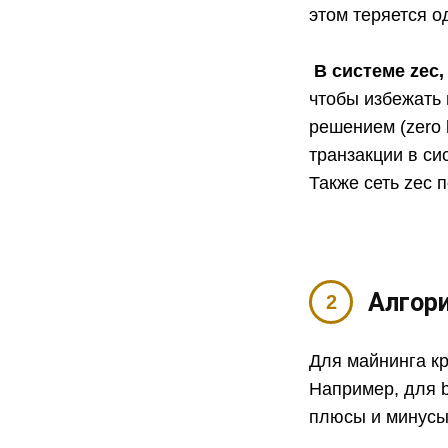
этом теряется о
В системе zec
чтобы избежать 
решением (zero 
транзакции в си
Также сеть zec 
Алгор
Для майнинга к
Например, для bi
плюсы и минусы