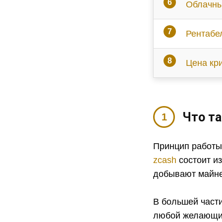
Облачны
Рентабе
Цена кр
Что та
Принцип работы
zcash
состоит из
добывают майне
В большей част
любой желающий