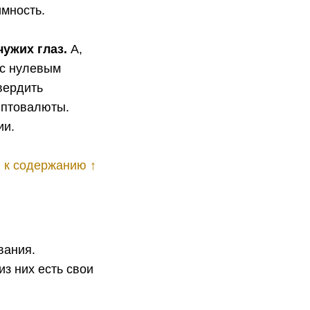
имность.
чужих глаз.
А,
 с нулевым
вердить
иптовалюты.
ии.
 к содержанию ↑
вания.
из них есть свои