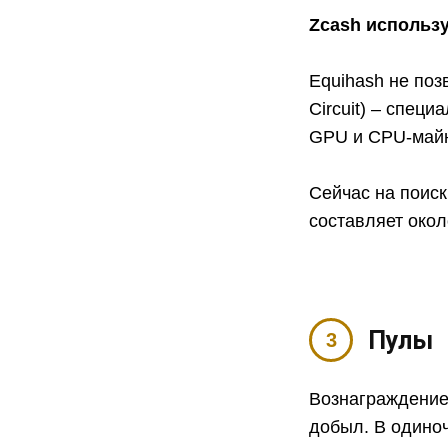
Zcash использу
Equihash не позв
Circuit) – спец
GPU и CPU-майн
Сейчас на поиск
составляет окол
Пулы
Вознаграждение 
добыл. В одиноч