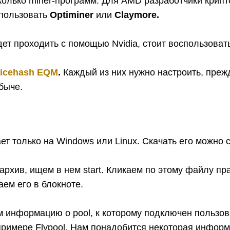
колько miner-программ. Для AMD разработчики крип
пользовать
Optiminer
или
Claymore.
ет проходить с помощью Nvidia, стоит воспользова
icehash EQM
.
Каждый из них нужно настроить, преж
быче.
ает только на Windows или Linux. Скачать его можно с
рхив, ищем в нем start. Кликаем по этому файлу пр
ем его в блокноте.
 информацию о pool, к которому подключен пользов
примере Flypool. Нам понадобится некоторая инфор