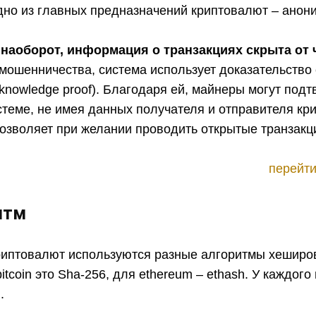
дно из главных предназначений криптовалют – анон
, наоборот, информация о транзакциях скрыта от 
мошенничества, система использует доказательство
knowledge proof). Благодаря ей, майнеры могут подт
стеме, не имея данных получателя и отправителя кр
позволяет при желании проводить открытые транзакц
перейти
итм
риптовалют используются разные алгоритмы хеширо
tcoin это Sha-256, для ethereum – ethash. У каждого 
.