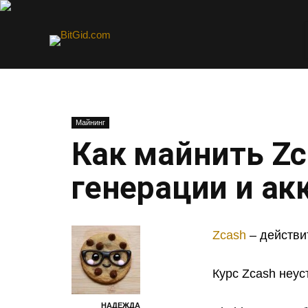
Майнинг
Как майнить Zc
генерации и ак
Zcash
– действи
Курс Zcash неус
НАДЕЖДА