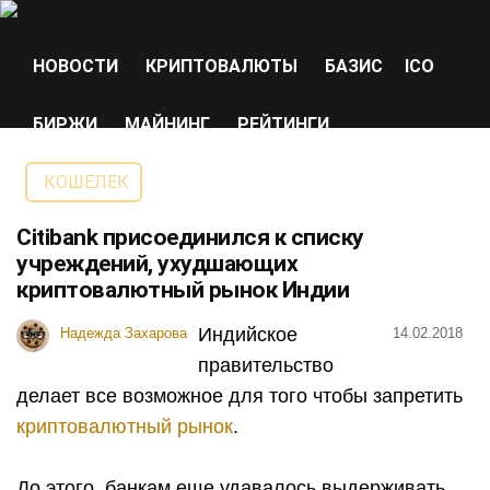
НОВОСТИ
КРИПТОВАЛЮТЫ
БАЗИС
ICO
БИРЖИ
МАЙНИНГ
РЕЙТИНГИ
КОШЕЛЕК
Citibank присоединился к списку
учреждений, ухудшающих
криптовалютный рынок Индии
Индийское
Надежда Захарова
14.02.2018
правительство
делает все возможное для того чтобы запретить
криптовалютный рынок
.
До этого, банкам еще удавалось выдерживать