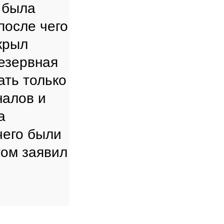
 была
после чего
крыл
резервная
ать только
налов и
а
чего были
том заявил