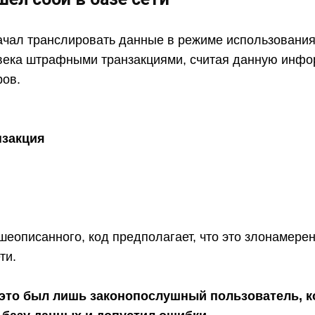
чал транслировать данные в режиме использования к
века штрафными транзакциями, считая данную инфо
ров.
нзакция
шеописанного, код предполагает, что это злонамере
ти.
 это был лишь законопослушный пользователь, 