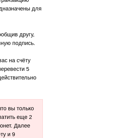
 транзакцию
редназначены для
сообщив другу,
нную подпись.
 вас на счёту
перевести 5
 действительно
то вы только
латить еще 2
монет. Далее
ту и 9