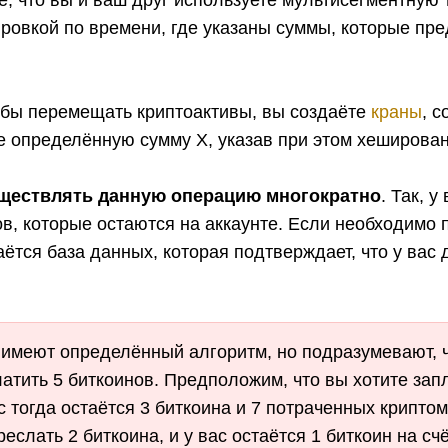
, что вы и ваш друг используете мультисегментную
окировкой по времени, где указаны суммы, которые п
тобы перемещать криптоактивы, вы создаёте
краны
, 
е определённую сумму Х, указав при этом хеширова
ществлять данную операцию многократно
. Так, у
ов, которые остаются на аккаунте. Если необходимо 
аётся база данных, которая подтверждает, что у вас
имеют определённый алгоритм, но подразумевают, ч
атить 5 биткоинов. Предположим, что вы хотите зап
ас тогда остаётся 3 биткоина и 7 потраченных крипто
слать 2 биткоина, и у вас остаётся 1 биткоин на счё