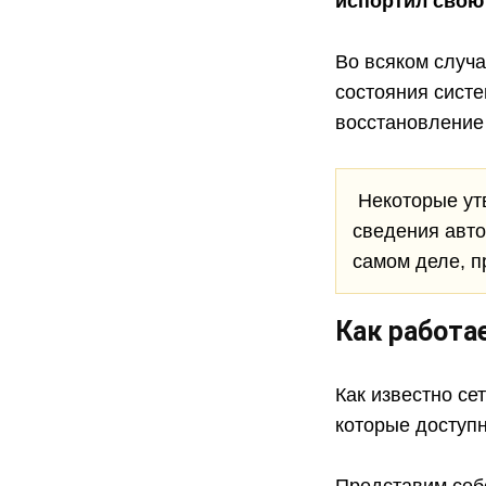
испортил свою
Во всяком случа
состояния систем
восстановление
Некоторые утв
сведения авто
самом деле, п
Как работа
Как известно се
которые доступн