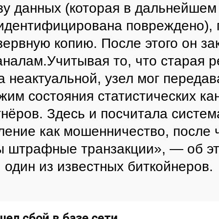
зу данных (которая в дальнейшем
идентифицирована повреждено), 
зервную копию. После этого он за
каналам.Учитывая то, что старая 
а неактуальной, узел мог передав
жим состояния статистических ка
тнёров. Здесь и посчитала систем
ление как мошенничество, после 
ы штрафные транзакции
», — об э
, один из известных биткойнеров.
шел сбой в базе сети