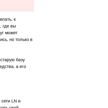
елать, к
, где вы
уг может
сь, но только в
 старую базу
едства, а его
 сети LN и
сить свой