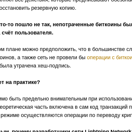
 восстановить резервную копию.
что-то пошло не так, непотраченные биткоины бы
 счёт пользователя.
ом плане можно предположить, что в большинстве с
оинов, а также сеть не провели бы
операции с битко
 была утрачена хеш-подпись.
ет на практике?
имо быть предельно внимательным при использовании
теоретическая часть включена в сам код транзакций п
 режиме осуществляются операции по переводу кри
ым, почему разработщики сети Lightning Network