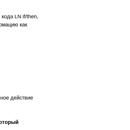
ода LN if/then,
рмацию как
нное действие
который