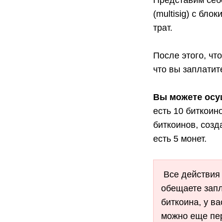
Представим себе
(multisig) с бл
трат.
После этого, ч
что вы заплатит
Вы можете осу
есть 10 биткоин
биткоинов, созд
есть 5 монет.
Все действия 
обещаете запл
биткоина, у в
можно еще пере