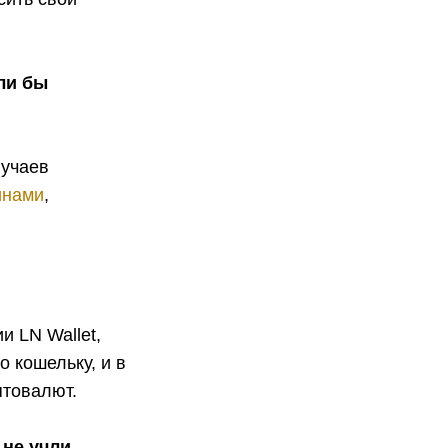
ли бы
лучаев
инами
,
 LN Wallet,
о кошельку, и в
птовалют.
 не учли