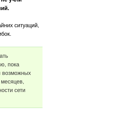
ий.
йних ситуаций,
бок.
ать
ью, пока
я возможных
 месяцев,
ности сети