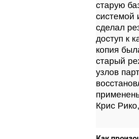
старую ба
системой 
сделал ре
доступ к 
копия был
старый ре
узлов пар
восстанов
применен
Крис Рико
Как произо