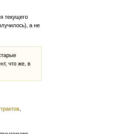
ия текущего
олучилось), а не
старые
т, что же, в
нтрактов
,