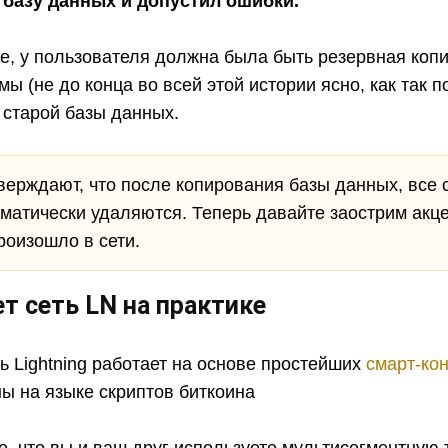
 базу данных и допустил ошибки.
е, у пользователя должна была быть резервная коп
ы (не до конца во всей этой истории ясно, как так п
 старой базы данных.
ерждают, что после копирования базы данных, все 
матически удаляются. Теперь давайте заострим акцен
роизошло в сети.
ет сеть LN на практике
ть Lightning работает на основе простейших
смарт-ко
ы на языке скриптов биткоина