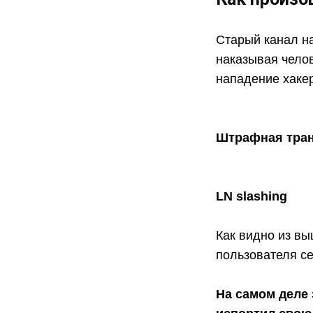
Старый канал на
наказывая чело
нападение хаке
Штрафная тра
LN slashing
Как видно из вы
пользователя се
На самом деле