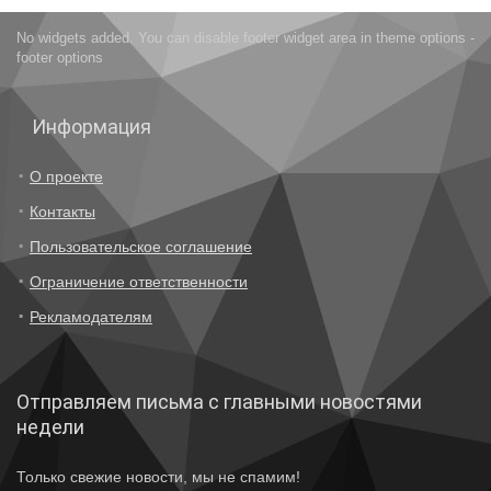
No widgets added. You can disable footer widget area in theme options -
footer options
Информация
О проекте
Контакты
Пользовательское соглашение
Ограничение ответственности
Рекламодателям
Отправляем письма с главными новостями
недели
Только свежие новости, мы не спамим!