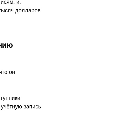
исям, и,
тысяч долларов.
анию
что он
ступники
 учётную запись