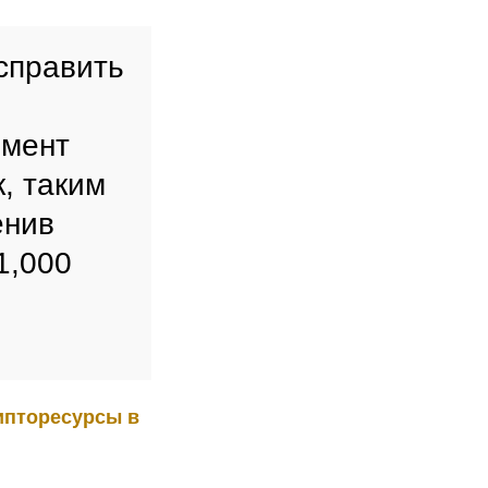
исправить
омент
, таким
енив
1,000
ипторесурсы в