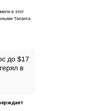
мели в этот
нными Тапанга
ос до $17
терял в
тверждает