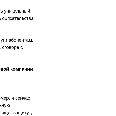
ть уникальный
ь обязательства
луги абонентам,
 сговоре с
товой компании
мер, и сейчас
льную
 ищет защиту у