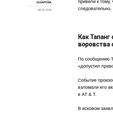
привели к тому,
ЗАХАРОВА
следовательно,
08.02.2018
Как Тапанг
воровства 
По сообщению Th
«допустил право
Событие произош
взломали его ак
в AT & T.
В исковом заяв