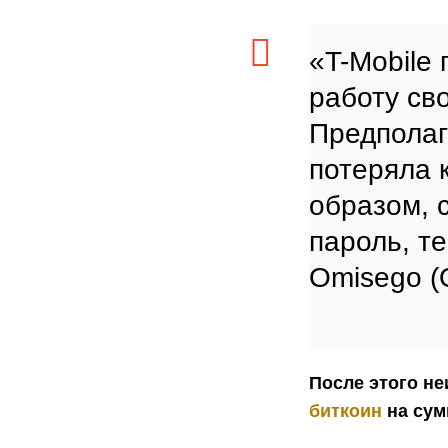
«T-Mobile
работу св
Предполаг
потеряла 
образом, 
пароль, т
Omisego (
После этого н
биткоин
на сум