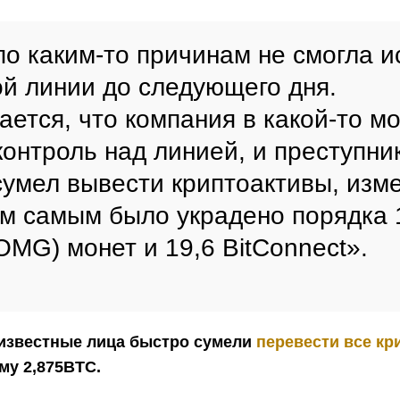
 по каким-то причинам не смогла 
ой линии до следующего дня.
ается, что компания в какой-то м
контроль над линией, и преступник
сумел вывести криптоактивы, изм
ем самым было украдено порядка 
OMG) монет и 19,6 BitConnect».
еизвестные лица быстро сумели
перевести все кр
му 2,875BTC.