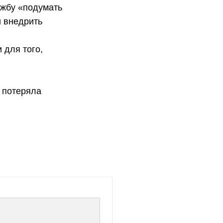
лужбу «подумать
и внедрить
 для того,
я потеряла