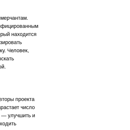
 мерчантам.
рифицированным
орый находится
изировать
у. Человек,
ыскать
ой.
вторы проекта
зрастает число
ь — улучшить и
оходить