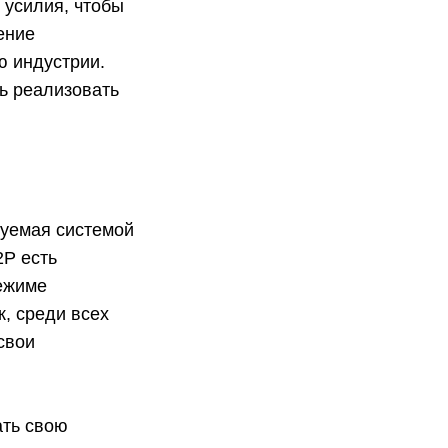
 усилия, чтобы
ение
ю индустрии.
сь реализовать
нуемая системой
2Р есть
режиме
, среди всех
свои
ать свою