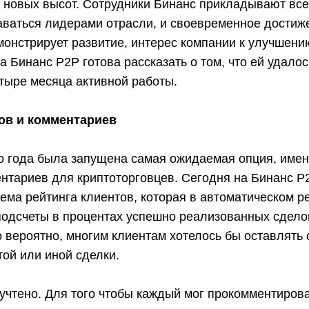
 новых высот. Сотрудники Бинанс прикладывают все
аваться лидерами отрасли, и своевременное достиж
онстрирует развитие, интерес компании к улучшени
 Бинанс Р2Р готова рассказать о том, что ей удало
тыре месяца активной работы.
ов и комментариев
го года была запущена самая ожидаемая опция, име
нтариев для криптоторговцев. Сегодня на Бинанс Р
ема рейтинга клиентов, которая в автоматическом 
подсчеты в процентах успешно реализованных сделок
 вероятно, многим клиентам хотелось бы оставлять 
той или иной сделки.
учтено. Для того чтобы каждый мог прокомментиров