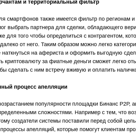
рчантам и территориальный фильтр
ля смартфонов также имеется фильтр по регионам и
мог выбрать партнера для сделки, обладающего ве
же для того чтобы определиться с контрагентом, кот
далеко от него. Таким образом можно легко категор
 наткнуться на афериста и оформить выгодную сделк
ь криптовалюту за фиатные деньги сможет легко от
обы сделать с ним встречу вживую и оплатить наличк
ный процесс апелляции
возрастанием популярности площадки Бинанс Р2Р, а
пределенными сложностями. Например с тем, что во
тому создатели системы поставили перед собой цел
 процессы апелляций, которые помогут клиентам пр