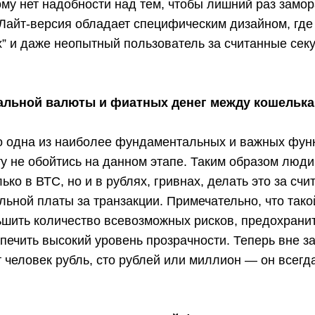
му нет надобности над тем, чтобы лишний раз замо
Лайт-версия обладает специфическим дизайном, где
х” и даже неопытный пользователь за считанные сек
альной валюты и фиатных денег между кошельк
то одна из наиболее фундаментальных и важных функ
у не обойтись на данном этапе. Таким образом люди
ько в ВТС, но и в рублях, гривнах, делать это за сч
льной платы за транзакции. Примечательно, что так
ьшить количество всевозможных рисков, предохрани
спечить высокий уровень прозрачности. Теперь вне з
т человек рубль, сто рублей или миллион — он всегда