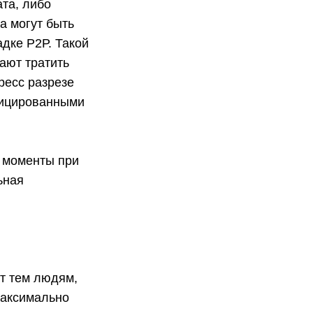
та, либо
а могут быть
дке Р2Р. Такой
ают тратить
ресс разрезе
фицированными
е моменты при
ьная
т тем людям,
максимально