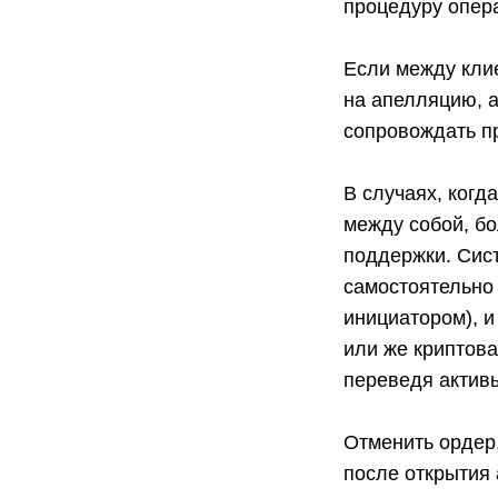
процедуру опера
Если между клие
на апелляцию, 
сопровождать пр
В случаях, когд
между собой, б
поддержки. Сист
самостоятельно
инициатором), и
или же криптова
переведя актив
Отменить ордер,
после открытия 