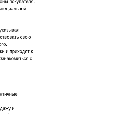
роны покупателя.
 специальной
 указывал
нствовать свою
ого.
и и приходят к
Ознакомиться с
ентичные
одажу и