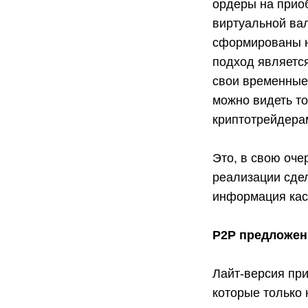
ордеры на приоб
виртуальной ва
сформированы н
подход являетс
свои временные 
можно видеть т
криптотрейдера
Это, в свою оче
реализации сде
информация кас
P2P предложени
Лайт-версия пр
которые только 