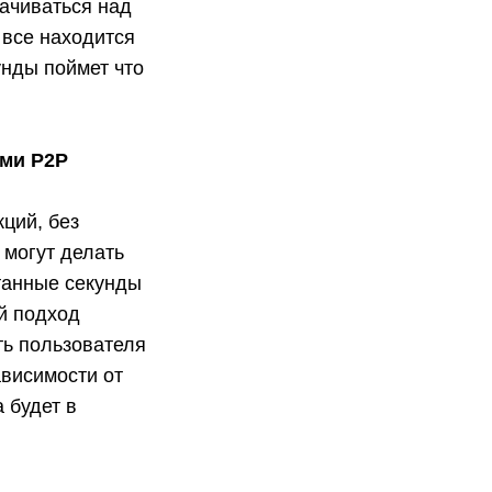
рачиваться над
 все находится
унды поймет что
ами P2P
ций, без
 могут делать
итанные секунды
ой подход
ть пользователя
ависимости от
 будет в