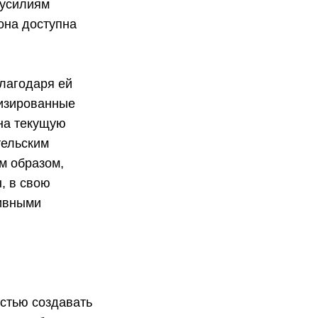
 усилиям
она доступна
благодаря ей
лизированные
 на текущую
тельским
м образом,
, в свою
тивными
стью создавать