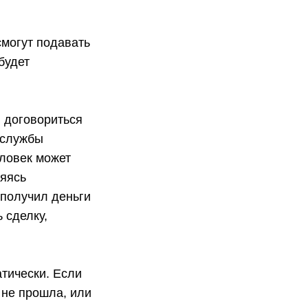
смогут подавать
будет
я договориться
 службы
еловек может
ляясь
 получил деньги
 сделку,
атически. Если
 не прошла, или