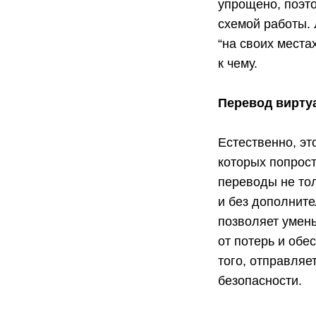
упрощено, поэто
схемой работы. 
“на своих места
к чему.
Перевод вирту
Естественно, э
которых попрост
переводы не тол
и без дополните
позволяет умен
от потерь и обе
того, отправляе
безопасности.