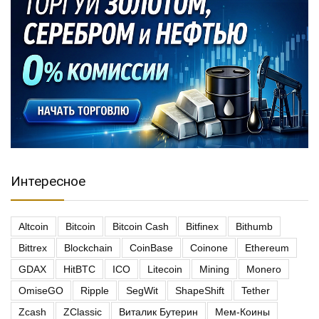
Интересное
Altcoin
Bitcoin
Bitcoin Cash
Bitfinex
Bithumb
Bittrex
Blockchain
CoinBase
Coinone
Ethereum
GDAX
HitBTC
ICO
Litecoin
Mining
Monero
OmiseGO
Ripple
SegWit
ShapeShift
Tether
Zcash
ZClassic
Виталик Бутерин
Мем-Коины