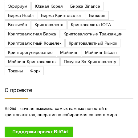
Эфириум
Южная Корея
Биржа Binance
Биржа Huobi
Биржа Криптовалют
Биткоин
Блокчейн
Криптовалюта
Криптовалюта IOTA
Криптовалютная Биржа
Криптовалютные Транзакции
Криптовалютный Кошелек
Криптовалютный Рынок
Крипторегулирование
Майнинг
Майнинг Bitcoin
Майнинг Криптовалюты
Покупки За Криптовалюту
Токены
Форк
О проекте
BitGid - сочная выжимка самых важных новостей о
криптовалютах, оперативно собираемая со всего мира.
Поддержи проект BitGid