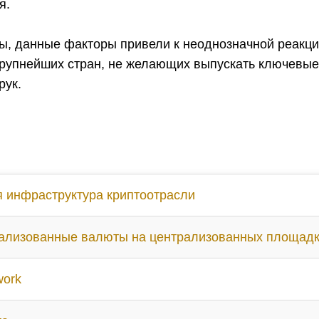
я.
ны, данные факторы привели к неоднозначной реакц
крупнейших стран, не желающих выпускать ключевы
рук.
я инфраструктура криптоотрасли
ализованные валюты на централизованных площад
work