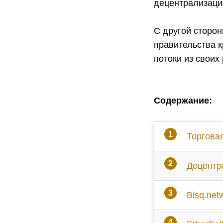
децентрализаци
С другой сторо
правительства 
потоки из своих 
Содержание:
Торгова
Децентр
Bisq.net