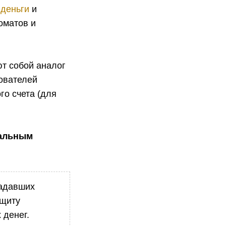
деньги
и
оматов и
т собой аналог
зователей
го счета (для
уальным
радавших
ащиту
 денег.