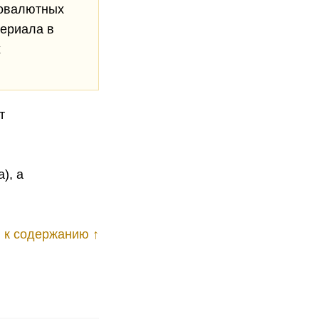
товалютных
териала в
х
т
), а
 к содержанию ↑