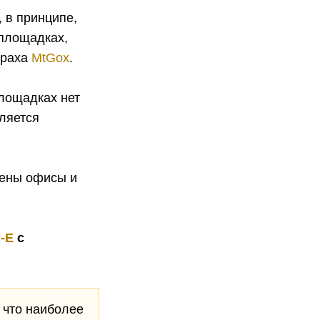
 в принципе,
площадках,
краха
MtGox
.
площадках нет
вляется
щены офисы и
-E
с
 что наиболее