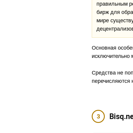
правильным р
бирж для обр
мире существу
децентрализо
Основная особен
исключительно 
Средства не поп
перечисляются 
Bisq.n