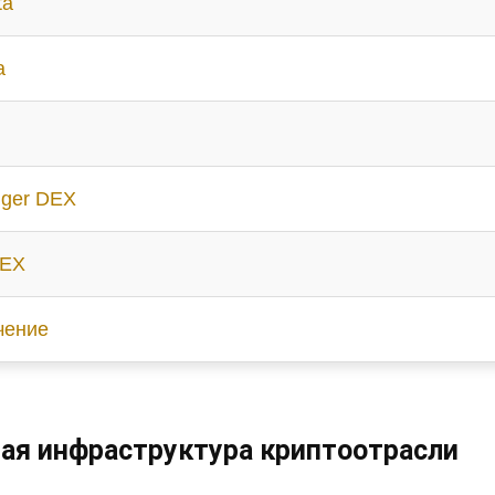
ta
a
ger DEX
DEX
чение
вая инфраструктура криптоотрасли