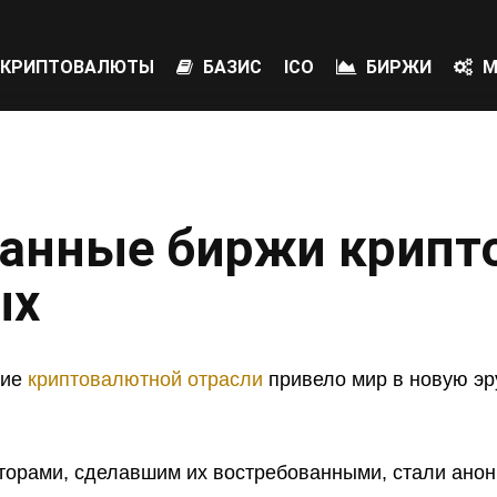
КРИПТОВАЛЮТЫ
БАЗИС
ICO
БИРЖИ
М
анные биржи крипт
ых
тие
криптовалютной отрасли
привело мир в новую э
.
орами, сделавшим их востребованными, стали анон