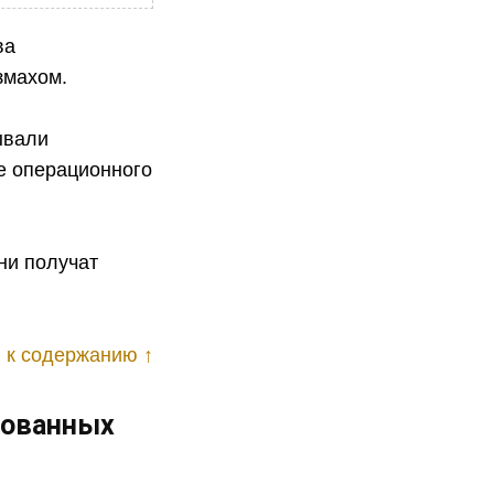
ва
змахом.
ывали
е операционного
ни получат
 к содержанию ↑
зованных