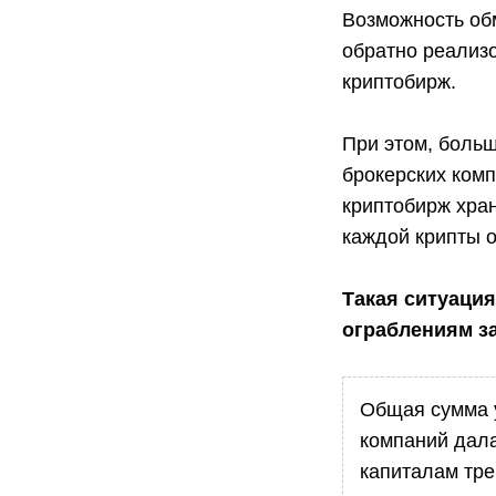
Возможность об
обратно реализ
криптобирж.
При этом, боль
брокерских комп
криптобирж хран
каждой крипты о
Такая ситуаци
ограблениям за
Общая сумма 
компаний дал
капиталам тре