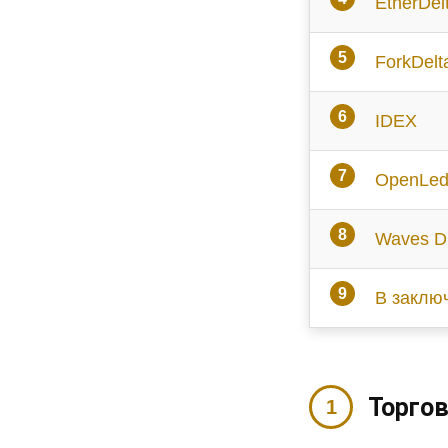
EtherDel
ForkDelt
IDEX
OpenLed
Waves 
В заклю
Торго