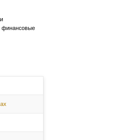
ии
е финансовые
ках