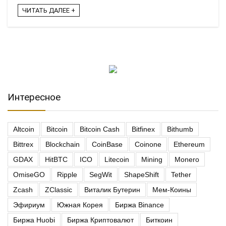
ЧИТАТЬ ДАЛЕЕ +
Интересное
Altcoin
Bitcoin
Bitcoin Cash
Bitfinex
Bithumb
Bittrex
Blockchain
CoinBase
Coinone
Ethereum
GDAX
HitBTC
ICO
Litecoin
Mining
Monero
OmiseGO
Ripple
SegWit
ShapeShift
Tether
Zcash
ZClassic
Виталик Бутерин
Мем-Коины
Эфириум
Южная Корея
Биржа Binance
Биржа Huobi
Биржа Криптовалют
Биткоин