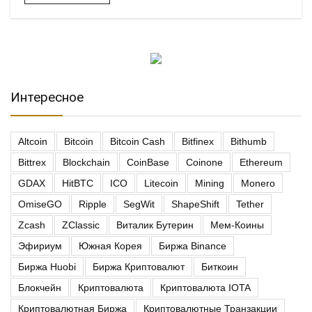
Интересное
Altcoin
Bitcoin
Bitcoin Cash
Bitfinex
Bithumb
Bittrex
Blockchain
CoinBase
Coinone
Ethereum
GDAX
HitBTC
ICO
Litecoin
Mining
Monero
OmiseGO
Ripple
SegWit
ShapeShift
Tether
Zcash
ZClassic
Виталик Бутерин
Мем-Коины
Эфириум
Южная Корея
Биржа Binance
Биржа Huobi
Биржа Криптовалют
Биткоин
Блокчейн
Криптовалюта
Криптовалюта IOTA
Криптовалютная Биржа
Криптовалютные Транзакции