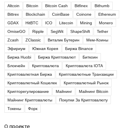
Altcoin
Bitcoin
Bitcoin Cash
Bitfinex
Bithumb
Bittrex
Blockchain
CoinBase
Coinone
Ethereum
GDAX
HitBTC
ICO
Litecoin
Mining
Monero
OmiseGO
Ripple
SegWit
ShapeShift
Tether
Zcash
ZClassic
Виталик Бутерин
Мем-Коины
Эфириум
Южная Корея
Биржа Binance
Биржа Huobi
Биржа Криптовалют
Биткоин
Блокчейн
Криптовалюта
Криптовалюта IOTA
Криптовалютная Биржа
Криптовалютные Транзакции
Криптовалютный Кошелек
Криптовалютный Рынок
Крипторегулирование
Майнинг
Майнинг Bitcoin
Майнинг Криптовалюты
Покупки За Криптовалюту
Токены
Форк
О проекте