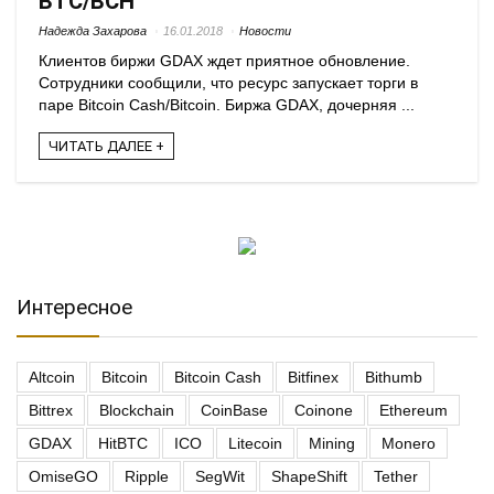
BTC/BCH
Надежда Захарова
16.01.2018
Новости
Клиентов биржи GDAX ждет приятное обновление.
Сотрудники сообщили, что ресурс запускает торги в
паре Bitcoin Cash/Bitcoin. Биржа GDAX, дочерняя ...
ЧИТАТЬ ДАЛЕЕ +
Интересное
Altcoin
Bitcoin
Bitcoin Cash
Bitfinex
Bithumb
Bittrex
Blockchain
CoinBase
Coinone
Ethereum
GDAX
HitBTC
ICO
Litecoin
Mining
Monero
OmiseGO
Ripple
SegWit
ShapeShift
Tether