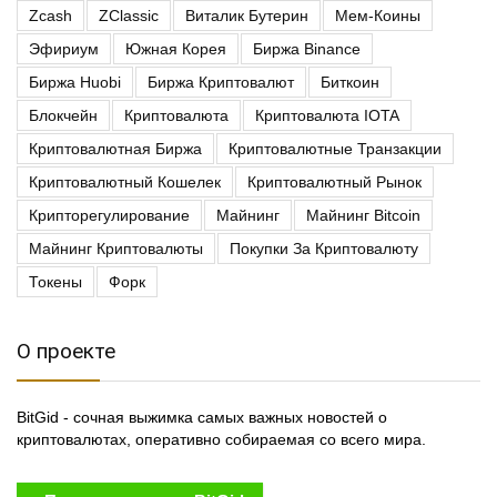
Zcash
ZClassic
Виталик Бутерин
Мем-Коины
Эфириум
Южная Корея
Биржа Binance
Биржа Huobi
Биржа Криптовалют
Биткоин
Блокчейн
Криптовалюта
Криптовалюта IOTA
Криптовалютная Биржа
Криптовалютные Транзакции
Криптовалютный Кошелек
Криптовалютный Рынок
Крипторегулирование
Майнинг
Майнинг Bitcoin
Майнинг Криптовалюты
Покупки За Криптовалюту
Токены
Форк
О проекте
BitGid - сочная выжимка самых важных новостей о
криптовалютах, оперативно собираемая со всего мира.