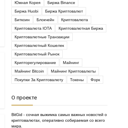
Южная Корея
Биржа Binance
Биржа Huobi
Биржа Криптовалют
Биткоин
Блокчейн
Криптовалюта
Криптовалюта IOTA
Криптовалютная Биржа
Криптовалютные Транзакции
Криптовалютный Кошелек
Криптовалютный Рынок
Крипторегулирование
Майнинг
Майнинг Bitcoin
Майнинг Криптовалюты
Покупки За Криптовалюту
Токены
Форк
О проекте
BitGid - сочная выжимка самых важных новостей о
криптовалютах, оперативно собираемая со всего
мира.