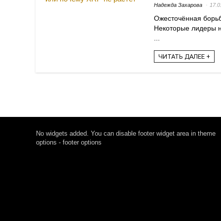
Надежда Захарова
17.0
Ожесточённая борьб
Некоторые лидеры н
...
ЧИТАТЬ ДАЛЕЕ +
No widgets added. You can disable footer widget area in theme
options - footer options