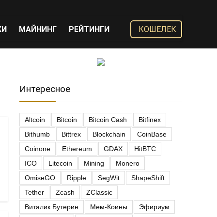
ЖИ
МАЙНИНГ
РЕЙТИНГИ
КОШЕЛЕК
Интересное
Altcoin
Bitcoin
Bitcoin Cash
Bitfinex
Bithumb
Bittrex
Blockchain
CoinBase
Coinone
Ethereum
GDAX
HitBTC
ICO
Litecoin
Mining
Monero
OmiseGO
Ripple
SegWit
ShapeShift
Tether
Zcash
ZClassic
Виталик Бутерин
Мем-Коины
Эфириум